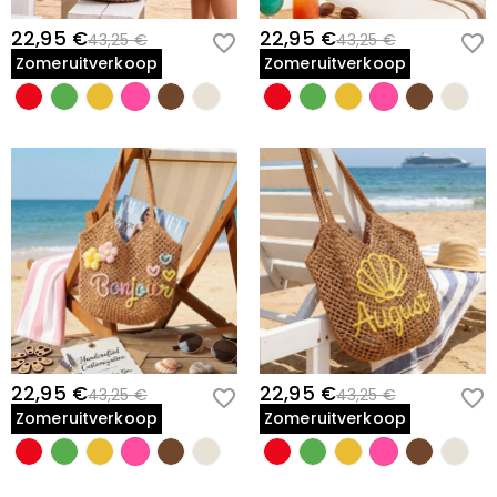
* Veilige Smooth-Glide Rits: Ontworpen voor de vrouw in beweging,
22,95 €
22,95 €
43,25 €
43,25 €
zorgt de geïntegreerde ritssluiting ervoor dat haar dagboeken, tech
Zomeruitverkoop
Zomeruitverkoop
en dagelijkse essentiëlen veilig blijven, of zij nu in een café is of
pendelt.
* Versterkte Dagelijkse Bruikbaarheid: Dubbel gestikt naden en
ergonomische bandjes stellen haar in staat om van een
weekendbezoek aan de bibliotheek naar een casual diner te gaan
zonder ooit haar unieke stijl op te geven.
Geef haar een cadeau dat meer dan alleen haar bezittingen
draagt—geef haar een cadeau dat haar naam fluistert naar de
wereld; personaliseer vandaag nog haar corduroy tas.
22,95 €
22,95 €
43,25 €
43,25 €
Zomeruitverkoop
Zomeruitverkoop