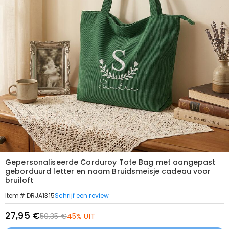
Gepersonaliseerde Corduroy Tote Bag met aangepast
geborduurd letter en naam Bruidsmeisje cadeau voor
bruiloft
Schrijf een review
Item#
:
DRJA1315
27,95 €
50,35 €
45% UIT