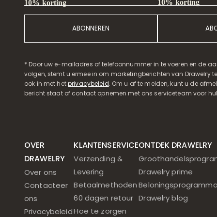
10% korting
10% korting
ABONNEREN
AB
* Door uw e-mailadres of telefoonnummer in te voeren en de aa
volgen, stemt u ermee in om marketingberichten van Drawelry t
ook in met het
privacybeleid
. Om u af te melden, kunt u de afmeld
bericht staat of contact opnemen met ons serviceteam voor hul
OVER
KLANTENSERVICE
ONTDEK DRAWELRY
DRAWELRY
Verzending &
Groothandelsprogr
Levering
Drawelry prime
Over ons
Betaalmethoden
Beloningsprogramm
Contacteer
60 dagen retour
Drawelry blog
ons
Hoe te zorgen
Privacybeleid