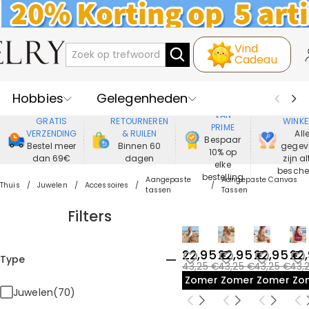
Vind
Cadeau
Hobbies
Gelegenheden
GENIET
VEIL
VAN
GRATIS
RETOURNEREN
WINKE
PRIME
Recipienten
Best Verkochte
VERZENDING
& RUILEN
All
Bespaar
Bestel meer
Binnen 60
gegev
10% op
dan 69€
dagen
zijn al
Nieuwe
Juwelen
elke
besch
bestelling
Aangepaste
Aangepaste Canvas
Thuis
Juwelen
Accessoires
tassen
Tassen
Wonen&Leven
Kleding
Filters
22,95 €
22,95 €
22,95 €
22
Type
43,25 €
43,25 €
43,25 €
43,
Zomeruitverkoop
Zomeruitverkoop
Zomeruit
Zo
Juwelen(70)