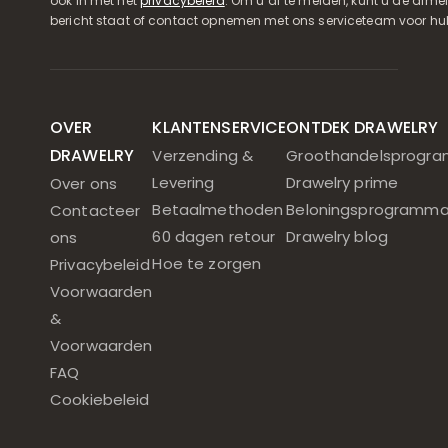
ook in met het
privacybeleid
. Om u af te melden, kunt u de afmeld
bericht staat of contact opnemen met ons serviceteam voor hul
OVER
KLANTENSERVICE
ONTDEK DRAWELRY
DRAWELRY
Verzending &
Groothandelsprogr
Levering
Drawelry prime
Over ons
Betaalmethoden
Beloningsprogramm
Contacteer
60 dagen retour
Drawelry blog
ons
Hoe te zorgen
Privacybeleid
Voorwaarden
&
Voorwaarden
FAQ
Cookiebeleid