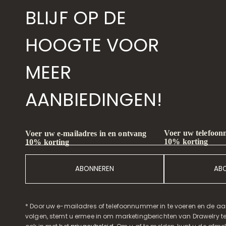
BLIJF OP DE
HOOGTE VOOR
MEER
AANBIEDINGEN!
Voer uw telefoon
Voer uw e-mailadres in en ontvang
10% korting
10% korting
ABONNEREN
AB
* Door uw e-mailadres of telefoonnummer in te voeren en de aa
volgen, stemt u ermee in om marketingberichten van Drawelry t