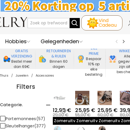
Vind
Cadeau
Hobbies
Gelegenheden
GENIET
VEIL
VAN
GRATIS
RETOURNEREN
WINKE
PRIME
Recipienten
Best Verkochte
VERZENDING
& RUILEN
All
Bespaar
Bestel meer
Binnen 60
gegev
10% op
dan 69€
dagen
zijn al
Nieuwe
Juwelen
elke
besch
bestelling
Thuis
Juwelen
Accessoires
Wonen&Leven
Kleding
Filters
Categorie.
12,95 €
25,95 €
25,95 €
39,
29,00 €
55,00 €
60,00 €
80,0
Portemonnees(57)
Zomeruitverkoop
Zomeruitverkoop
Zomeruitverk
Zom
Sleutelhanger(377)