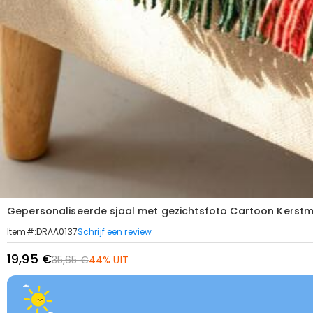
Gepersonaliseerde sjaal met gezichtsfoto Cartoon Kerstmi
Schrijf een review
Item#
:
DRAA0137
19,95 €
35,65 €
44% UIT