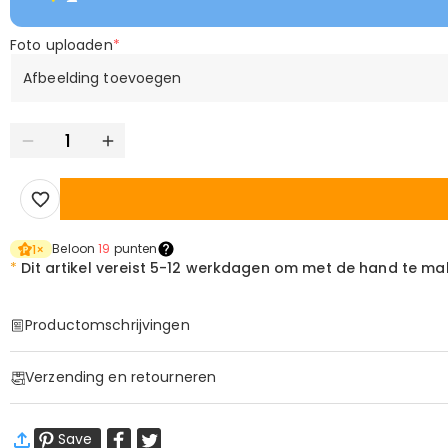
Foto uploaden
*
Afbeelding toevoegen
Beloon
19
punten
1
×
*
Dit artikel vereist
5-12 werkdagen om met de hand te ma
Productomschrijvingen
Item#
:
DRAA0137
Verzending en retourneren
·
60 dagen retourneren
Save
Wij willen dat u zich comfortabel en zeker voelt tijdens het