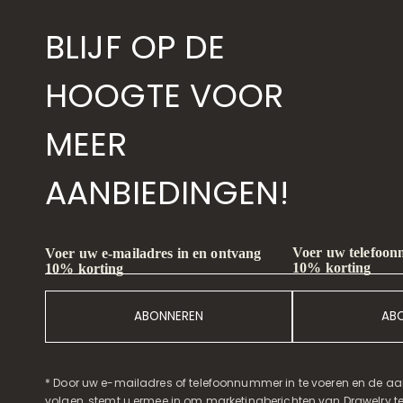
BLIJF OP DE
HOOGTE VOOR
MEER
AANBIEDINGEN!
Voer uw telefoon
Voer uw e-mailadres in en ontvang
10% korting
10% korting
ABONNEREN
AB
* Door uw e-mailadres of telefoonnummer in te voeren en de aa
volgen, stemt u ermee in om marketingberichten van Drawelry t