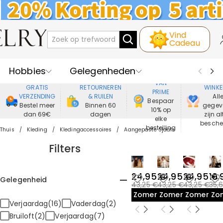
Vind
Cadeau
Hobbies
Gelegenheden
GENIET
VEIL
VAN
GRATIS
RETOURNEREN
WINKE
PRIME
Recipienten
Best Verkochte
VERZENDING
& RUILEN
All
Bespaar
Bestel meer
Binnen 60
gegev
10% op
dan 69€
dagen
zijn al
Nieuwe
Juwelen
elke
besch
bestelling
Thuis
Kleding
Kledingaccessoires
Aangepaste Sjaals
Wonen&Leven
Kleding
Filters
24,95 €
24,95 €
24,95 €
19,
Gelegenheid
43,25 €
43,25 €
43,25 €
35,
Zomeruitverkoop
Zomeruitverkoop
Zomeruit
Zo
Verjaardag(16)
Vaderdag(2)
Bruiloft(2)
Verjaardag(7)