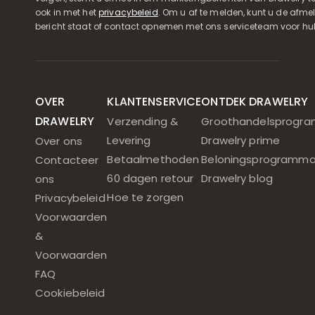
ook in met het
privacybeleid
. Om u af te melden, kunt u de afmeld
bericht staat of contact opnemen met ons serviceteam voor hul
OVER
KLANTENSERVICE
ONTDEK DRAWELRY
DRAWELRY
Verzending &
Groothandelsprogr
Levering
Drawelry prime
Over ons
Betaalmethoden
Beloningsprogramm
Contacteer
60 dagen retour
Drawelry blog
ons
Hoe te zorgen
Privacybeleid
Voorwaarden
&
Voorwaarden
FAQ
Cookiebeleid