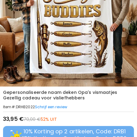
Gepersonaliseerde naam deken Opa's vismaatjes
Gezellig cadeau voor visliefhebbers
Schrijf een review
Item#
:
DRHB2022
33,95 €
70,00 €
52% UIT
10% Korting op 2 artikelen, Code: DRB1