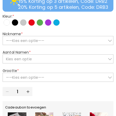
15% Korting op 3 artikelen, Code: DRB2
20% Korting op 5 artikelen, Code: DRB3
Kleur:
*
Nickname
*
——Kies een optie——
Aantal Namen
*
Kies een optie
Grootte
*
——Kies een optie——
Cadeaubon toevoegen