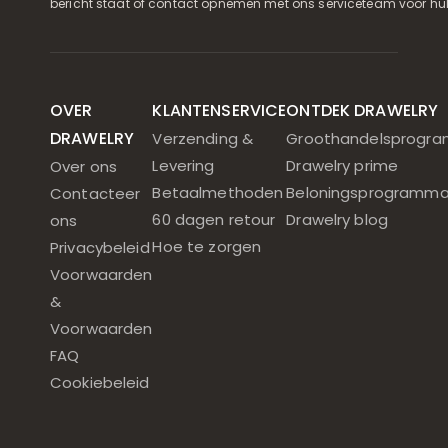
bericht staat of contact opnemen met ons serviceteam voor hul
OVER
KLANTENSERVICE
ONTDEK DRAWELRY
DRAWELRY
Verzending &
Groothandelsprogr
Levering
Drawelry prime
Over ons
Betaalmethoden
Beloningsprogramm
Contacteer
60 dagen retour
Drawelry blog
ons
Hoe te zorgen
Privacybeleid
Voorwaarden
&
Voorwaarden
FAQ
Cookiebeleid