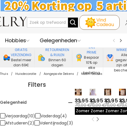
Vind
Cadeau
Hobbies
Gelegenheden
GENIET
VEIL
VAN
GRATIS
RETOURNEREN
WINKE
PRIME
Recipienten
Best Verkochte
VERZENDING
& RUILEN
All
Bespaar
Bestel meer
Binnen 60
gegev
10% op
dan 69€
dagen
zijn al
Nieuwe
Juwelen
elke
besch
bestelling
Thuis
Huisdecoratie
Aangepaste Dekens
Naam Dekens
Wonen&Leven
Kleding
Filters
33,95 €
33,95 €
33,95 €
33
Gelegenheid
70,00 €
70,00 €
70,00 €
70,
Zomeruitverkoop
Zomeruitverkoop
Zomeruit
Zo
Verjaardag(10)
Vaderdag(4)
Afstuderen(2)
Valentijnsdag(3)