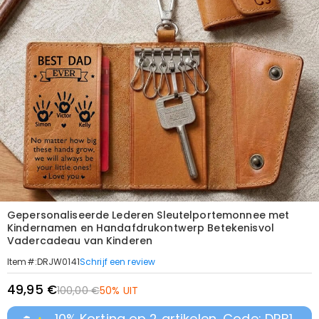
Gepersonaliseerde Lederen Sleutelportemonnee met
Kindernamen en Handafdrukontwerp Betekenisvol
Vadercadeau van Kinderen
Schrijf een review
Item#
:
DRJW0141
49,95 €
100,00 €
50% UIT
10% Korting op 2 artikelen, Code: DRB1