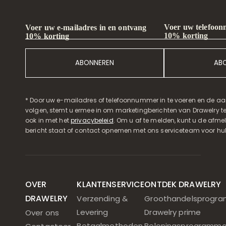
Voer uw telefoon
Voer uw e-mailadres in en ontvang
10% korting
10% korting
ABONNEREN
AB
* Door uw e-mailadres of telefoonnummer in te voeren en de aa
volgen, stemt u ermee in om marketingberichten van Drawelry t
ook in met het
privacybeleid
. Om u af te melden, kunt u de afmeld
bericht staat of contact opnemen met ons serviceteam voor hul
OVER
KLANTENSERVICE
ONTDEK DRAWELRY
DRAWELRY
Verzending &
Groothandelsprogr
Levering
Drawelry prime
Over ons
Betaalmethoden
Beloningsprogramm