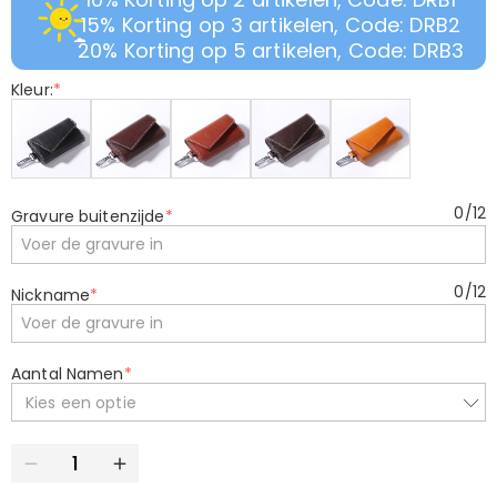
15% Korting op 3 artikelen, Code: DRB2
20% Korting op 5 artikelen, Code: DRB3
Kleur:
*
0
/
12
Gravure buitenzijde
*
0
/
12
Nickname
*
Aantal Namen
*
Kies een optie