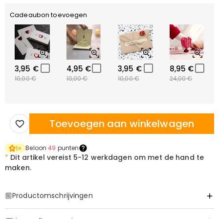
Cadeaubon toevoegen
3,95 €
4,95 €
3,95 €
8,95 €
10,00 €
10,00 €
10,00 €
24,00 €
Toevoegen aan winkelwagen
Beloon
49
punten
1
×
*
Dit artikel vereist
5-12 werkdagen om met de hand te
maken.
Productomschrijvingen
Item#
:
DRJW0141