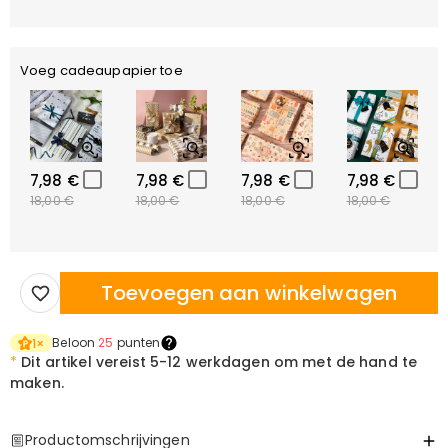
Voeg cadeaupapier toe
7,98 €
7,98 €
7,98 €
7,98 €
18,00 €
18,00 €
18,00 €
18,00 €
Toevoegen aan winkelwagen
Beloon
25
punten
1
×
*
Dit artikel vereist
5-12 werkdagen om met de hand te
maken.
Productomschrijvingen