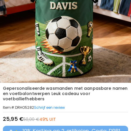
Gepersonaliseerde wasmanden met aanpasbare namen
en voetbalontwerpen Leuk cadeau voor
voetballiefhebbers
Schrijf een review
Item#
:
DRHO5282
25,95 €
50,00 €
49% UIT
10% Korting op 2 artikelen, Code: DRB1