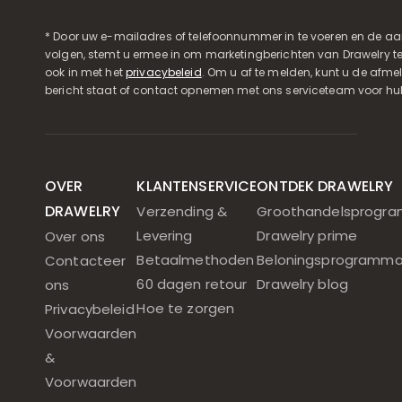
* Door uw e-mailadres of telefoonnummer in te voeren en de aa
volgen, stemt u ermee in om marketingberichten van Drawelry t
ook in met het
privacybeleid
. Om u af te melden, kunt u de afmeld
bericht staat of contact opnemen met ons serviceteam voor hul
OVER
KLANTENSERVICE
ONTDEK DRAWELRY
DRAWELRY
Verzending &
Groothandelsprogr
Levering
Drawelry prime
Over ons
Betaalmethoden
Beloningsprogramm
Contacteer
60 dagen retour
Drawelry blog
ons
Hoe te zorgen
Privacybeleid
Voorwaarden
&
Voorwaarden