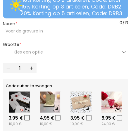
15% Korting op 3 artikelen, Code: DRB2
20% Korting op 5 artikelen, Code: DRB3
0
/
13
Naam
*
Grootte
*
——Kies een optie——
Cadeaubon toevoegen
3,95 €
4,95 €
3,95 €
8,95 €
10,00 €
10,00 €
10,00 €
24,00 €