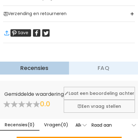
Item#
:
DRHO5282
Verzending en retourneren
·
60 dagen retourneren
Save
Wij willen dat u zich comfortabel en zeker voelt tijdens het
winkelen, daarom bieden wij een eenvoudig 60-dagen
retour- en omruilbeleid.
Meer Informatie
Recensies
FAQ
Laat een beoordeling achter
Gemiddelde waardering
0.0
Een vraag stellen
Recensies
(
0
)
Vragen
(
0
)