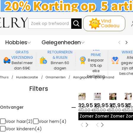
Vind
Cadeau
Hobbies
Gelegenheden
GENIET
VEIL
VAN
GRATIS
RETOURNEREN
WINKE
PRIME
Recipienten
Best Verkochte
VERZENDING
& RUILEN
All
Bespaar
Bestel meer
Binnen 60
gegev
10% op
dan 69€
dagen
zijn al
Nieuwe
Juwelen
elke
besch
bestelling
Thuis
Huisdecoratie
Ornamenten
Aangepaste opbergmand
Wonen&Leven
Kleding
Filters
32,95 €
29,95 €
25,95 €
25
Ontvanger
60,00 €
60,00 €
50,00 €
50,
Zomeruitverkoop
Zomeruitverkoop
Zomeruit
Zo
Voor haar(2)
Voor hem(4)
Voor kinderen(4)