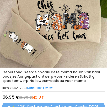
Gepersonaliseerde hoodie Deze mama houdt van haar
boosjes Aangepast ontwerp voor kinderen Schattig
spookontwerp Halloween-cadeau voor mama
Schrijf een review
Item#
:
DRAT2883
56,95 €
115,00 €
51% UIT
10% Korting op 2 artikelen, Code: DRB1