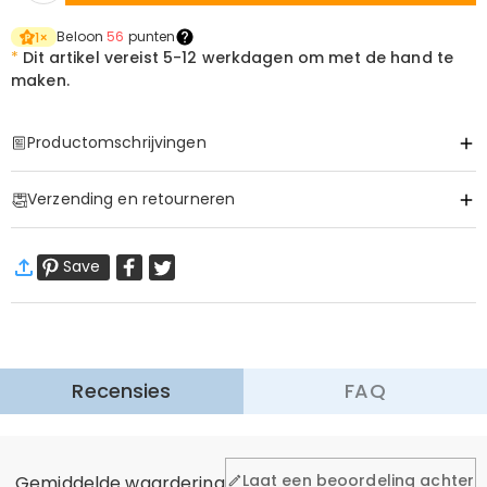
Beloon
56
punten
1
×
*
Dit artikel vereist
5-12 werkdagen om met de hand te
maken.
Productomschrijvingen
Item#
:
DRAT2883
Verzending en retourneren
Basis Informatie
Toepasselijk seizoen
:
Lente, Herfst, Winter
·
60 dagen retourneren
Stoffen
:
Polyester, Cotton
Save
Wij willen dat u zich comfortabel en zeker voelt tijdens het
Versie
:
Konventionell
winkelen, daarom bieden wij een eenvoudig 60-dagen
retour- en omruilbeleid.
Meer Informatie
Recensies
FAQ
Algemeen
Laat een beoordeling achter
Gemiddelde waardering