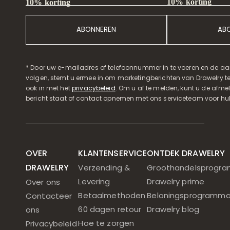
10% korting
10% korting
ABONNEREN
AB
* Door uw e-mailadres of telefoonnummer in te voeren en de aa
volgen, stemt u ermee in om marketingberichten van Drawelry t
ook in met het
privacybeleid
. Om u af te melden, kunt u de afmeld
bericht staat of contact opnemen met ons serviceteam voor hul
OVER
KLANTENSERVICE
ONTDEK DRAWELRY
DRAWELRY
Verzending &
Groothandelsprogr
Levering
Drawelry prime
Over ons
Betaalmethoden
Beloningsprogramm
Contacteer
60 dagen retour
Drawelry blog
ons
Hoe te zorgen
Privacybeleid