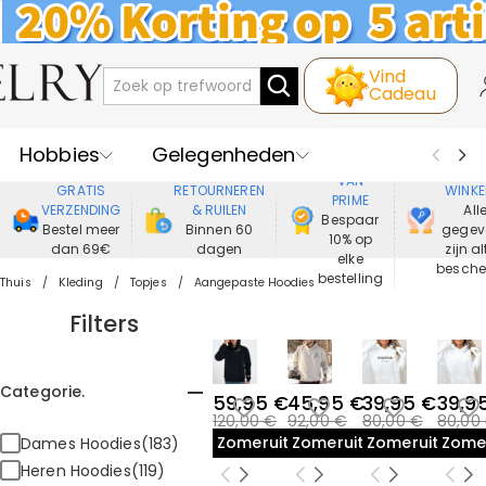
Vind
Cadeau
Hobbies
Gelegenheden
GENIET
VEIL
VAN
GRATIS
RETOURNEREN
WINKE
PRIME
Recipienten
Best Verkochte
VERZENDING
& RUILEN
All
Bespaar
Bestel meer
Binnen 60
gegev
10% op
dan 69€
dagen
zijn al
Nieuwe
Juwelen
elke
besch
bestelling
Thuis
Kleding
Topjes
Aangepaste Hoodies
Wonen&Leven
Kleding
Filters
Categorie.
59,95 €
45,95 €
39,95 €
39,9
120,00 €
92,00 €
80,00 €
80,00
Zomeruitverkoop
Zomeruitverkoop
Zomeruitverk
Zome
Dames Hoodies(183)
Heren Hoodies(119)