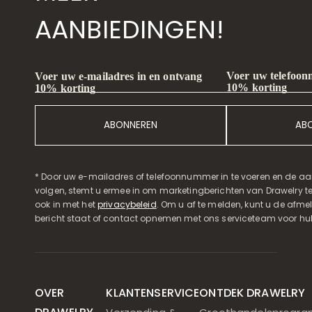
AANBIEDINGEN!
Voer uw telefoon
Voer uw e-mailadres in en ontvang
10% korting
10% korting
ABONNEREN
AB
* Door uw e-mailadres of telefoonnummer in te voeren en de aa
volgen, stemt u ermee in om marketingberichten van Drawelry t
ook in met het
privacybeleid
. Om u af te melden, kunt u de afmeld
bericht staat of contact opnemen met ons serviceteam voor hul
OVER
KLANTENSERVICE
ONTDEK DRAWELRY