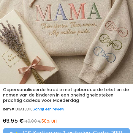
Gepersonaliseerde hoodie met geborduurde tekst en de
namen van de kinderen in een oneindigheidsteken
prachtig cadeau voor Moederdag
Schrijf een review
Item#
:
DRAT3310
69,95 €
140,00 €
50% UIT
10% Korting op 2 artikelen, Code: DRB1