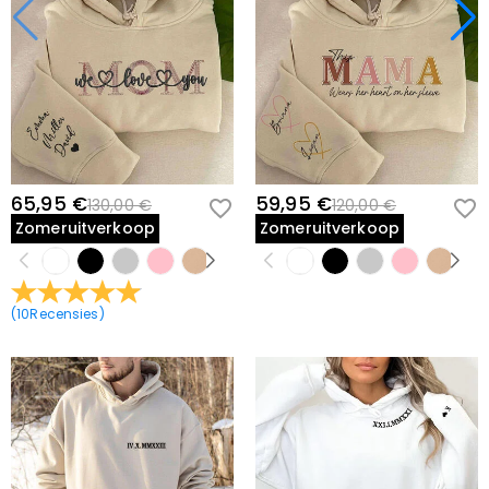
65,95 €
59,95 €
130,00 €
120,00 €
Zomeruitverkoop
Zomeruitverkoop
(
10
Recensies
)