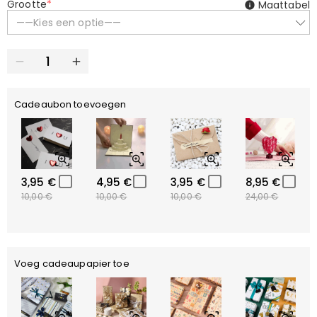
Grootte
*
Maattabel
——Kies een optie——
Cadeaubon toevoegen
3,95 €
4,95 €
3,95 €
8,95 €
10,00 €
10,00 €
10,00 €
24,00 €
Voeg cadeaupapier toe