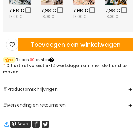
7,98 €
7,98 €
7,98 €
7,98 €
18,00 €
18,00 €
18,00 €
18,00 €
Toevoegen aan winkelwagen
Beloon
69
punten
1
×
*
Dit artikel vereist
5-12 werkdagen om met de hand te
maken.
Productomschrijvingen
Item#
:
DRAT3310
Verzending en retourneren
·
60 dagen retourneren
Save
Wij willen dat u zich comfortabel en zeker voelt tijdens het
winkelen, daarom bieden wij een eenvoudig 60-dagen