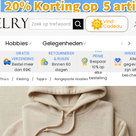
Vind
Cadeau
Hobbies
Gelegenheden
GENIET
VEIL
VAN
GRATIS
RETOURNEREN
WINKE
PRIME
Recipienten
Best Verkochte
VERZENDING
& RUILEN
All
Bespaar
Bestel meer
Binnen 60
gegev
10% op
dan 69€
dagen
zijn al
Nieuwe
Juwelen
elke
besch
bestelling
Thuis
Kleding
Topjes
Aangepaste Hoodies
Wonen&Leven
Kleding