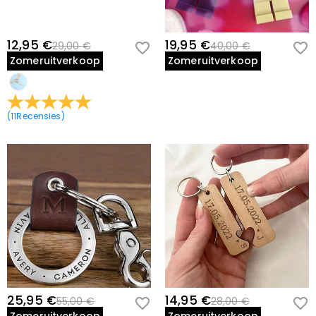
12,95 €
19,95 €
29,00 €
40,00 €
Zomeruitverkoop
Zomeruitverkoop
(
11
Recensies
)
25,95 €
14,95 €
55,00 €
28,00 €