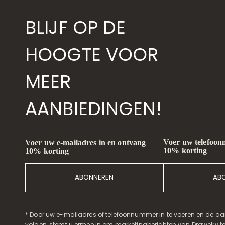
BLIJF OP DE
HOOGTE VOOR
MEER
AANBIEDINGEN!
Voer uw telefoon
Voer uw e-mailadres in en ontvang
10% korting
10% korting
ABONNEREN
AB
* Door uw e-mailadres of telefoonnummer in te voeren en de aa
volgen, stemt u ermee in om marketingberichten van Drawelry t