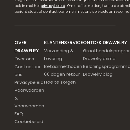
ook in met het
privacybeleid
. Om u af te melden, kunt u de afmeld
bericht staat of contact opnemen met ons serviceteam voor hul
OVER
KLANTENSERVICE
ONTDEK DRAWELRY
DRAWELRY
Verzending &
Groothandelsprogr
Levering
Drawelry prime
Over ons
Betaalmethoden
Beloningsprogramm
Contacteer
60 dagen retour
Drawelry blog
ons
Hoe te zorgen
Privacybeleid
Voorwaarden
&
Voorwaarden
FAQ
Cookiebeleid