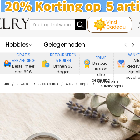
Vind
Cadeau
Hobbies
Gelegenheden
GENIET
VEIL
VAN
GRATIS
RETOURNEREN
WINKE
PRIME
Recipienten
Best Verkochte
VERZENDING
& RUILEN
All
Bespaar
Bestel meer
Binnen 60
gegev
10% op
dan 69€
dagen
zijn al
Nieuwe
Juwelen
elke
besch
bestelling
Graveerbare
Thuis
Juwelen
Accessoires
Sleutelhanger
Sleutelhangers
Wonen&Leven
Kleding