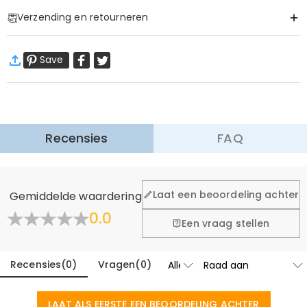
Item#
:
DRJK0731
Verzending en retourneren
·
60 dagen retourneren
Save
Wij willen dat u zich comfortabel en zeker voelt tijdens het
winkelen, daarom bieden wij een eenvoudig 60-dagen
retour- en omruilbeleid.
Meer Informatie
Recensies
FAQ
Laat een beoordeling achter
Gemiddelde waardering
0.0
Een vraag stellen
Recensies
(
0
)
Vragen
(
0
)
LAAT ALS EERSTE EEN BEOORDELING ACHTER