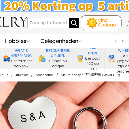
Vind
Cadeau
Hobbies
Gelegenheden
GENIET
VEIL
VAN
GRATIS
RETOURNEREN
WINKE
PRIME
Recipienten
Best Verkochte
VERZENDING
& RUILEN
All
Bespaar
Bestel meer
Binnen 60
gegev
10% op
dan 69€
dagen
zijn al
Nieuwe
Juwelen
elke
besch
bestelling
Thuis
Juwelen
Accessoires
Sleutelhanger
Leather Pocket Hug
Wonen&Leven
Kleding