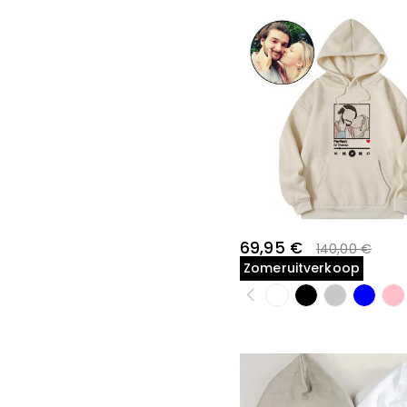
69,95 €
140,00 €
Zomeruitverkoop