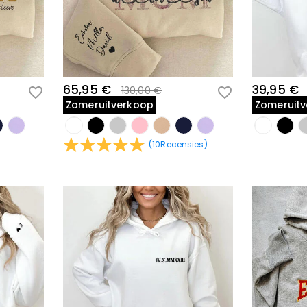
65,95 €
39,95 €
130,00 €
Zomeruitverkoop
Zomeruit
(
10
Recensies
)