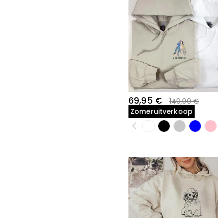
69,95 €
140,00 €
Zomeruitverkoop