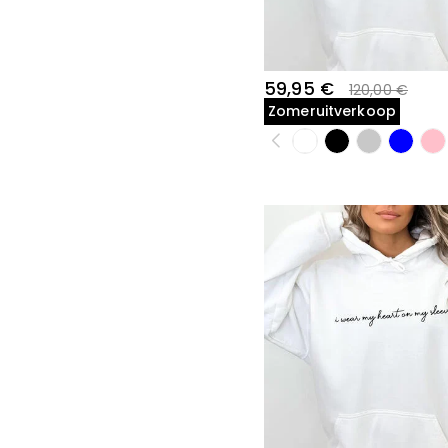
45,00 €-50,00 €(15)
50,00 €-55,00 €(5)
55,00 €-60,00 €(102)
60,00 €-65,00 €(1)
59,95 €
120,00 €
65,00 €-70,00 €(42)
Zomeruitverkoop
75,00 €-80,00 €(4)