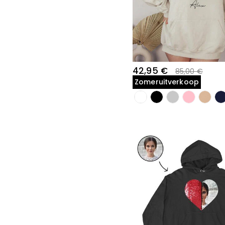
42,95 €
85,00 €
Zomeruitverkoop