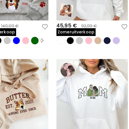
45,95 €
140,00 €
92,00 €
verkoop
Zomeruitverkoop