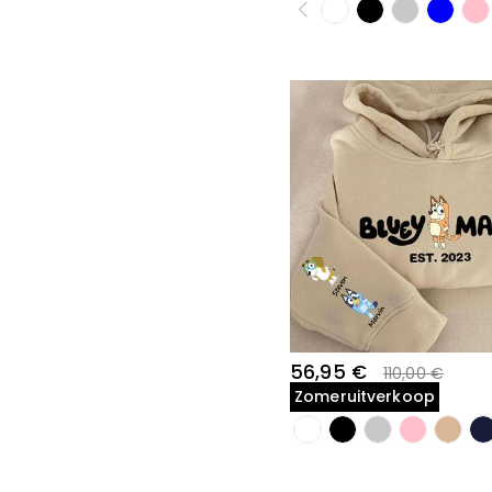
56,95 €
110,00 €
Zomeruitverkoop