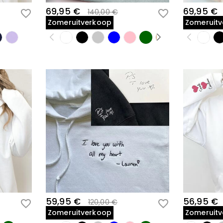
69,95 €
69,95 €
140,00 €
Zomeruitverkoop
Zomeruit
59,95 €
56,95 €
120,00 €
Zomeruitverkoop
Zomeruit