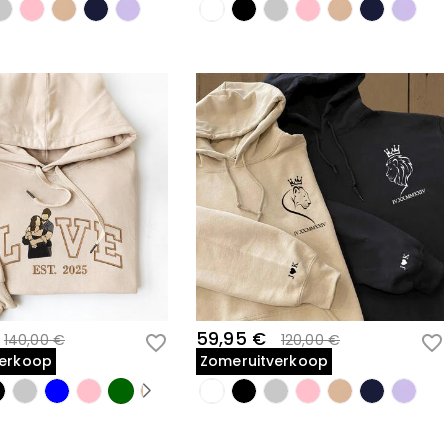
59,95 €
140,00 €
120,00 €
verkoop
Zomeruitverkoop