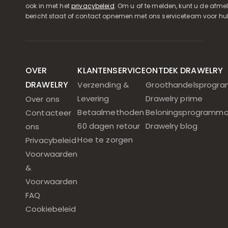
ook in met het
privacybeleid
. Om u af te melden, kunt u de afmeld
bericht staat of contact opnemen met ons serviceteam voor hul
OVER
KLANTENSERVICE
ONTDEK DRAWELRY
DRAWELRY
Verzending &
Groothandelsprogr
Levering
Drawelry prime
Over ons
Betaalmethoden
Beloningsprogramm
Contacteer
60 dagen retour
Drawelry blog
ons
Hoe te zorgen
Privacybeleid
Voorwaarden
&
Voorwaarden
FAQ
Cookiebeleid