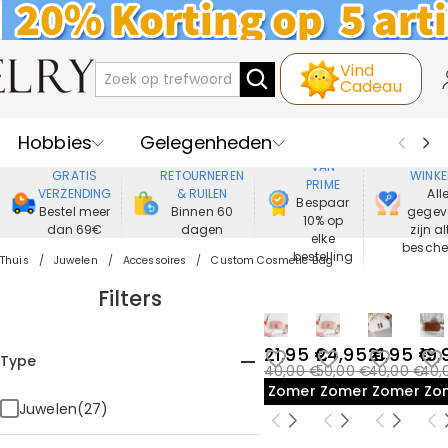
Vind
Cadeau
Hobbies
Gelegenheden
GENIET
VEIL
VAN
GRATIS
RETOURNEREN
WINKE
PRIME
Recipienten
Best Verkochte
VERZENDING
& RUILEN
All
Bespaar
Bestel meer
Binnen 60
gegev
10% op
dan 69€
dagen
zijn al
Nieuwe
Juwelen
elke
besch
bestelling
Thuis
Juwelen
Accessoires
Custom Cosmetic Bag
Wonen&Leven
Kleding
Filters
21,95 €
24,95 €
21,95 €
19,
Type
40,00 €
50,00 €
40,00 €
40,
Zomeruitverkoop
Zomeruitverkoop
Zomeruit
Zo
Juwelen(27)