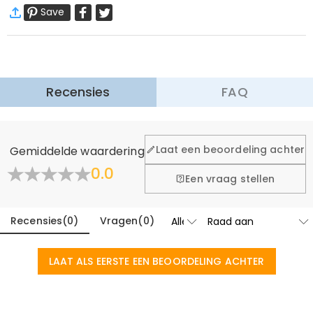
Save
Wij willen dat u zich comfortabel en zeker voelt tijdens het
winkelen, daarom bieden wij een eenvoudig 60-dagen
retour- en omruilbeleid.
Meer Informatie
Recensies
FAQ
Laat een beoordeling achter
Gemiddelde waardering
0.0
Een vraag stellen
Recensies
(
0
)
Vragen
(
0
)
LAAT ALS EERSTE EEN BEOORDELING ACHTER