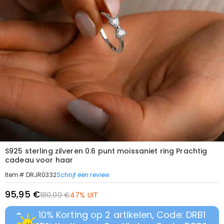
S925 sterling zilveren 0.6 punt moissaniet ring Prachtig
cadeau voor haar
Schrijf een review
Item#
:
DRJR0332
95,95 €
180,00 €
47% UIT
10% Korting op 2 artikelen, Code: DRB1