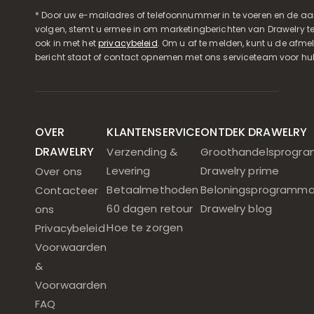
* Door uw e-mailadres of telefoonnummer in te voeren en de aa
volgen, stemt u ermee in om marketingberichten van Drawelry t
ook in met het
privacybeleid
. Om u af te melden, kunt u de afmeld
bericht staat of contact opnemen met ons serviceteam voor hul
OVER
KLANTENSERVICE
ONTDEK DRAWELRY
DRAWELRY
Verzending &
Groothandelsprogr
Levering
Drawelry prime
Over ons
Betaalmethoden
Beloningsprogramm
Contacteer
60 dagen retour
Drawelry blog
ons
Hoe te zorgen
Privacybeleid
Voorwaarden
&
Voorwaarden
FAQ