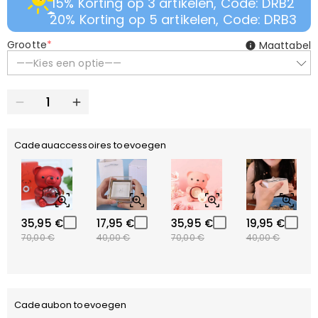
15% Korting op 3 artikelen, Code: DRB2
20% Korting op 5 artikelen, Code: DRB3
Grootte
*
Maattabel
——Kies een optie——
Cadeauaccessoires toevoegen
35,95 €
17,95 €
35,95 €
19,95 €
70,00 €
40,00 €
70,00 €
40,00 €
Cadeaubon toevoegen