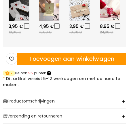
3,95 €
4,95 €
3,95 €
8,95 €
10,00 €
10,00 €
10,00 €
24,00 €
Toevoegen aan winkelwagen
Beloon
95
punten
1
×
*
Dit artikel vereist
5-12 werkdagen om met de hand te
maken.
Productomschrijvingen
Item#
:
DRJR0332
Verzending en retourneren
·
60 dagen retourneren