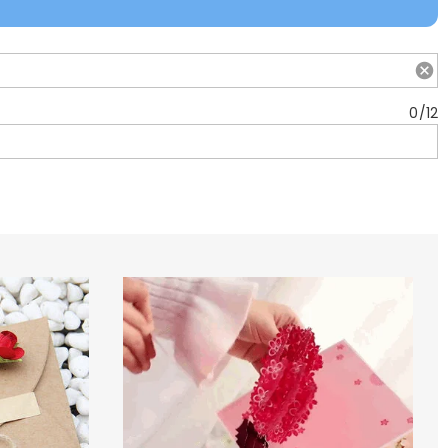
0
/
12