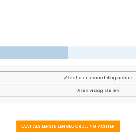
 winkelen, daarom bieden wij een eenvoudig 60-dagen retour- en
Laat een beoordeling achter
Een vraag stellen
tudio in Hong Kong, is elk prachtig stuk op maat gemaakt om 
sieke winkels (huur, verzekering, personeel) te elimineren, m
LAAT ALS EERSTE EEN BEOORDELING ACHTER
ling is geplaatst?