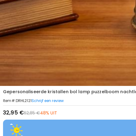
Gepersonaliseerde kristallen bol lamp puzzelboom nach
Schrijf een review
Item#
:
DRHL2121
32,95 €
62,85 €
48% UIT