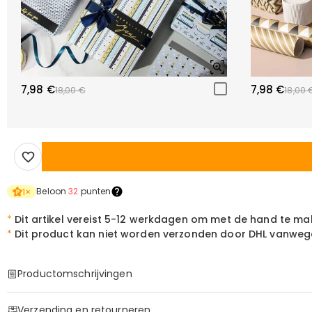
7,98 €
7,98 €
18,00 €
18,00 
Beloon
32
punten
1
×
*
Dit artikel vereist 5-12 werkdagen om met de hand te ma
*
Dit product kan niet worden verzonden door DHL vanwege 
Productomschrijvingen
Item#
:
DRHL2121
Verzending en retourneren