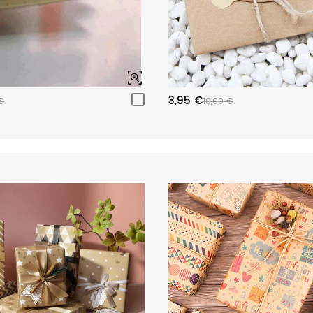
3,95 €
€
10,00 €