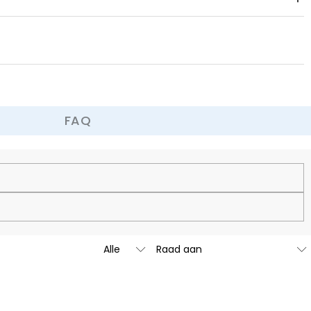
 omruilbeleid.
FAQ
net zo uniek en authentiek te zijn als u.
aar we gaan binnenkort onze juwelierswinkels in de Verenigde