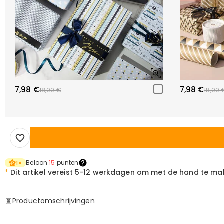
7,98 €
7,98 €
18,00 €
18,00 
Beloon
15
punten
1
×
*
Dit artikel vereist
5-12 werkdagen om met de hand te ma
Productomschrijvingen
Item#
:
DRHO5808