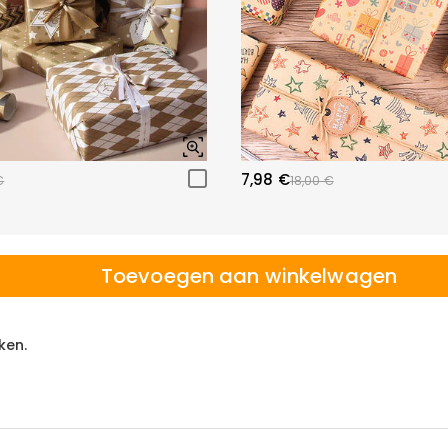
7,98 €
€
18,00 €
Toevoegen aan winkelwagen
ken.