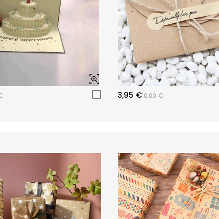
3,95 €
€
10,00 €