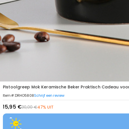
Pistoolgreep Mok Keramische Beker Praktisch Cadeau voor
Schrijf een review
Item#
:
DRHO5808
15,95 €
30,00 €
47% UIT