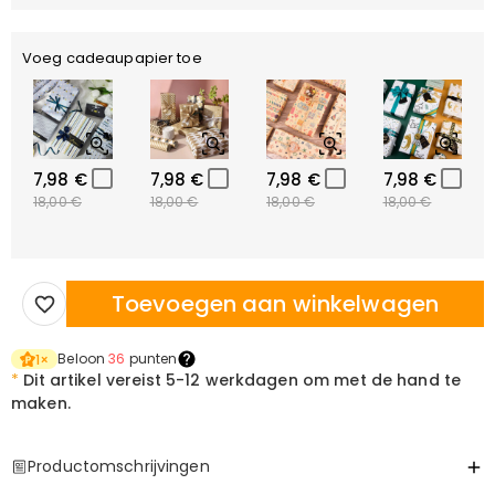
Voeg cadeaupapier toe
7,98 €
7,98 €
7,98 €
7,98 €
18,00 €
18,00 €
18,00 €
18,00 €
Toevoegen aan winkelwagen
Beloon
36
punten
1
×
*
Dit artikel vereist
5-12 werkdagen om met de hand te
maken.
Productomschrijvingen