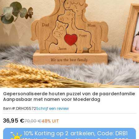
Gepersonaliseerde houten puzzel van de paardenfamilie
Aanpasbaar met namen voor Moederdag
Schrijf een review
Item#
:
DRHO5572
36,95 €
70,00 €
48% UIT
10% Korting op 2 artikelen, Code: DRB1