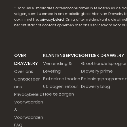
* Door uw e-mailadres of telefoonnummer in te voeren en de aa
volgen, stemt u ermee in om marketingberichten van Drawelry t
ook in met het
privacybeleid
. Om u af te melden, kunt u de afmeld
bericht staat of contact opnemen met ons serviceteam voor hul
OVER
KLANTENSERVICE
ONTDEK DRAWELRY
DRAWELRY
Verzending &
Groothandelsprogr
Levering
Drawelry prime
Over ons
Betaalmethoden
Beloningsprogramm
Contacteer
60 dagen retour
Drawelry blog
ons
Hoe te zorgen
Privacybeleid
Voorwaarden
&
Voorwaarden
FAQ