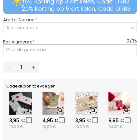
15% Korting op 3 artikelen, Code: DRB2
20% Korting op 5 artikelen, Code: DRB3
Aantal Namen
*
Kies een optie
0
/
35
Basis gravure
*
Cadeaubon toevoegen
3,95 €
4,95 €
3,95 €
8,95 €
10,00 €
10,00 €
10,00 €
24,00 €