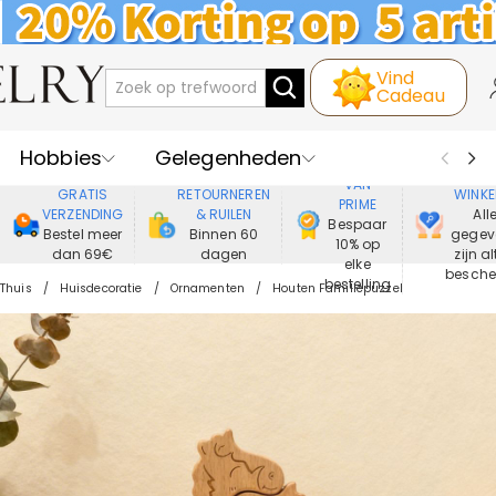
Vind
Cadeau
Hobbies
Gelegenheden
GENIET
VEIL
VAN
GRATIS
RETOURNEREN
WINKE
PRIME
Recipienten
Best Verkochte
VERZENDING
& RUILEN
All
Bespaar
Bestel meer
Binnen 60
gegev
10% op
dan 69€
dagen
zijn al
Nieuwe
Juwelen
elke
besch
bestelling
Thuis
Huisdecoratie
Ornamenten
Houten Familiepuzzel
Wonen&Leven
Kleding