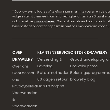
* Door uw e-mailadres of telefoonnummer in te voeren en de aa
volgen, stemt u ermee in om marketingberichten van Drawelry t
ook in met het
privacybeleid
. Om u af te melden, kunt u de afmeld
bericht staat of contact opnemen met ons serviceteam voor hul
OVER
KLANTENSERVICE
ONTDEK DRAWELRY
DRAWELRY
Verzending &
Groothandelsprogr
Levering
Drawelry prime
Over ons
Betaalmethoden
Beloningsprogramm
Contacteer
60 dagen retour
Drawelry blog
ons
Hoe te zorgen
Privacybeleid
Voorwaarden
&
Voorwaarden