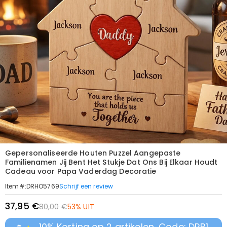
Gepersonaliseerde Houten Puzzel Aangepaste
Familienamen Jij Bent Het Stukje Dat Ons Bij Elkaar Houdt
Cadeau voor Papa Vaderdag Decoratie
Schrijf een review
Item#
:
DRHO5769
37,95 €
80,00 €
53% UIT
10% Korting op 2 artikelen, Code: DRB1