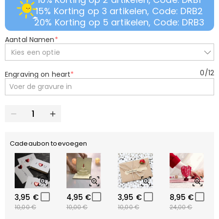
15% Korting op 3 artikelen, Code: DRB2
20% Korting op 5 artikelen, Code: DRB3
Aantal Namen
*
Kies een optie
0
/
12
Engraving on heart
*
Cadeaubon toevoegen
3,95 €
4,95 €
3,95 €
8,95 €
10,00 €
10,00 €
10,00 €
24,00 €