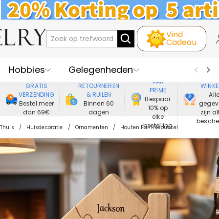
Vind
Cadeau
Hobbies
Gelegenheden
GENIET
VEIL
VAN
GRATIS
RETOURNEREN
WINKE
PRIME
Recipienten
Best Verkochte
VERZENDING
& RUILEN
All
Bespaar
Bestel meer
Binnen 60
gegev
10% op
dan 69€
dagen
zijn al
Nieuwe
Juwelen
elke
besch
bestelling
Thuis
Huisdecoratie
Ornamenten
Houten Familiepuzzel
Wonen&Leven
Kleding