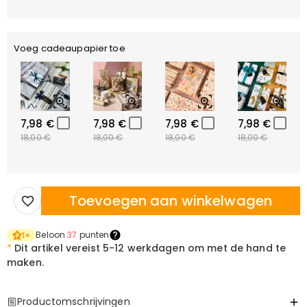
Voeg cadeaupapier toe
7,98 €
7,98 €
7,98 €
7,98 €
18,00 €
18,00 €
18,00 €
18,00 €
Toevoegen aan winkelwagen
Beloon
37
punten
1
×
*
Dit artikel vereist
5-12 werkdagen om met de hand te
maken.
Productomschrijvingen