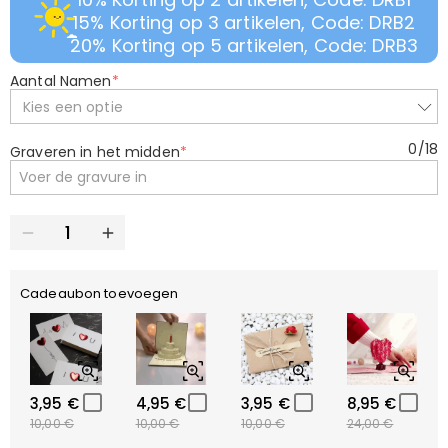
15% Korting op 3 artikelen, Code: DRB2
20% Korting op 5 artikelen, Code: DRB3
Aantal Namen
*
Kies een optie
0
/
18
Graveren in het midden
*
Cadeaubon toevoegen
3,95 €
4,95 €
3,95 €
8,95 €
10,00 €
10,00 €
10,00 €
24,00 €