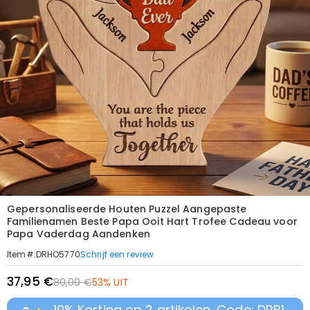
Gepersonaliseerde Houten Puzzel Aangepaste
Familienamen Beste Papa Ooit Hart Trofee Cadeau voor
Papa Vaderdag Aandenken
Schrijf een review
Item#
:
DRHO5770
37,95 €
80,00 €
53% UIT
10% Korting op 2 artikelen, Code: DRB1