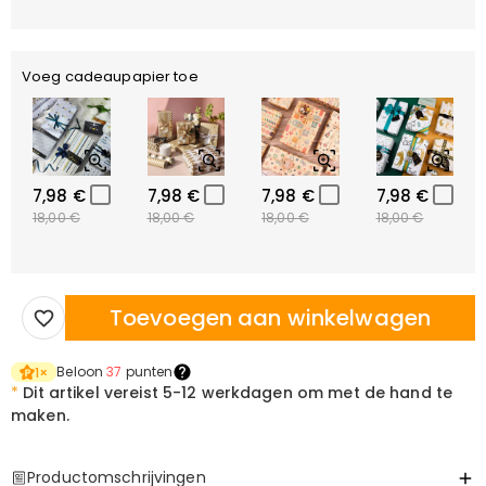
Voeg cadeaupapier toe
7,98 €
7,98 €
7,98 €
7,98 €
18,00 €
18,00 €
18,00 €
18,00 €
Toevoegen aan winkelwagen
Beloon
37
punten
1
×
*
Dit artikel vereist
5-12 werkdagen om met de hand te
maken.
Productomschrijvingen