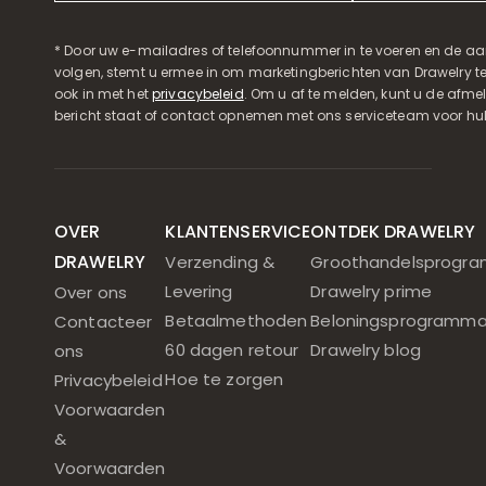
* Door uw e-mailadres of telefoonnummer in te voeren en de aa
volgen, stemt u ermee in om marketingberichten van Drawelry t
ook in met het
privacybeleid
. Om u af te melden, kunt u de afmeld
bericht staat of contact opnemen met ons serviceteam voor hul
OVER
KLANTENSERVICE
ONTDEK DRAWELRY
DRAWELRY
Verzending &
Groothandelsprogr
Levering
Drawelry prime
Over ons
Betaalmethoden
Beloningsprogramm
Contacteer
60 dagen retour
Drawelry blog
ons
Hoe te zorgen
Privacybeleid
Voorwaarden
&
Voorwaarden