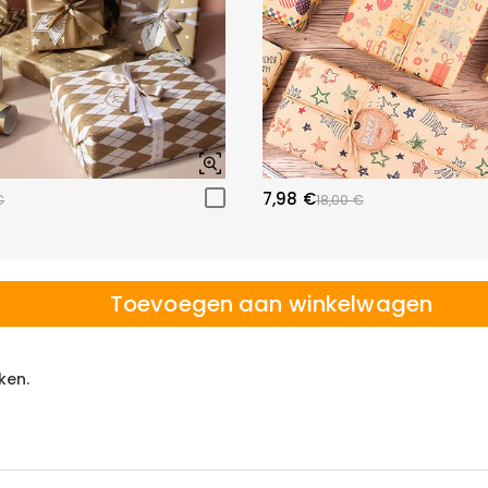
7,98 €
€
18,00 €
Toevoegen aan winkelwagen
ken.