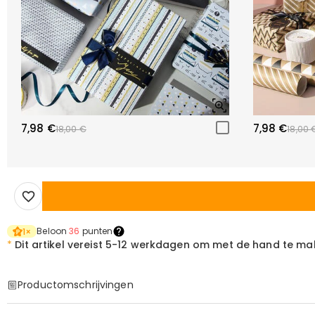
7,98 €
7,98 €
18,00 €
18,00 
Beloon
36
punten
1
×
*
Dit artikel vereist
5-12 werkdagen om met de hand te ma
Productomschrijvingen
Item#
:
DRHO5560