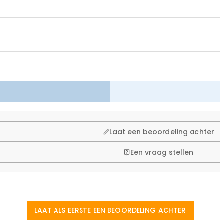
 winkelen, daarom bieden wij een eenvoudig 60-dagen retour- en
Laat een beoordeling achter
Een vraag stellen
tudio in Hong Kong, is elk prachtig stuk op maat gemaakt om 
sieke winkels (huur, verzekering, personeel) te elimineren, m
LAAT ALS EERSTE EEN BEOORDELING ACHTER
ling is geplaatst?