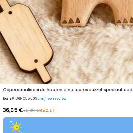
Gepersonaliseerde houten dinosauruspuzzel speciaal ca
Schrijf een review
Item#
:
DRHO5560
36,95 €
70,00 €
48% UIT