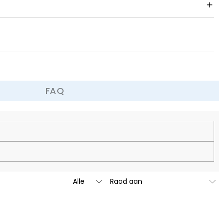
 omruilbeleid.
FAQ
net zo uniek en authentiek te zijn als u.
aar we gaan binnenkort onze juwelierswinkels in de Verenigde