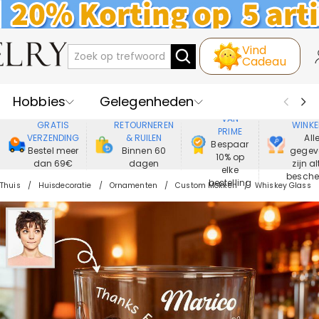
Vind
Cadeau
Hobbies
Gelegenheden
GENIET
VEIL
VAN
GRATIS
RETOURNEREN
WINKE
PRIME
Recipienten
Best Verkochte
VERZENDING
& RUILEN
All
Bespaar
Bestel meer
Binnen 60
gegev
10% op
dan 69€
dagen
zijn al
Nieuwe
Juwelen
elke
besch
bestelling
Thuis
Huisdecoratie
Ornamenten
Custom Mokken
Whiskey Glass
Wonen&Leven
Kleding