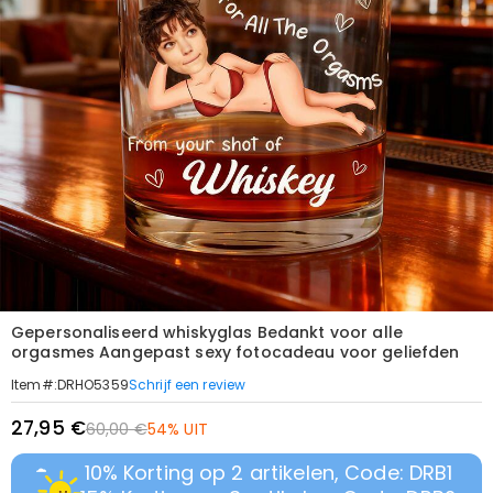
Gepersonaliseerd whiskyglas Bedankt voor alle
orgasmes Aangepast sexy fotocadeau voor geliefden
Schrijf een review
Item#
:
DRHO5359
27,95 €
60,00 €
54% UIT
10% Korting op 2 artikelen, Code: DRB1