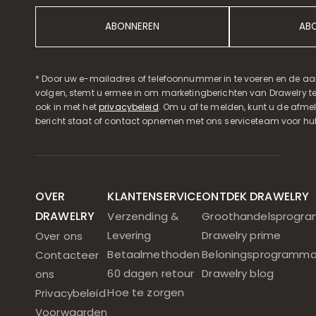
ABONNEREN
AB
* Door uw e-mailadres of telefoonnummer in te voeren en de aa
volgen, stemt u ermee in om marketingberichten van Drawelry t
ook in met het
privacybeleid
. Om u af te melden, kunt u de afmeld
bericht staat of contact opnemen met ons serviceteam voor hul
OVER
KLANTENSERVICE
ONTDEK DRAWELRY
DRAWELRY
Verzending &
Groothandelsprogr
Levering
Drawelry prime
Over ons
Betaalmethoden
Beloningsprogramm
Contacteer
60 dagen retour
Drawelry blog
ons
Hoe te zorgen
Privacybeleid
Voorwaarden