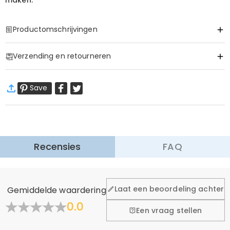
maken.
Productomschrijvingen
Item#
:
DRHO5359
Verzending en retourneren
·
60 dagen retourneren
Save
Wij willen dat u zich comfortabel en zeker voelt tijdens het
winkelen, daarom bieden wij een eenvoudig 60-dagen
retour- en omruilbeleid.
Meer Informatie
Recensies
FAQ
Laat een beoordeling achter
Gemiddelde waardering
0.0
Een vraag stellen