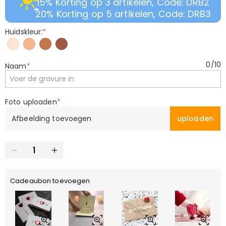
15% Korting op 3 artikelen, Code: DRB2
20% Korting op 5 artikelen, Code: DRB3
Huidskleur:
*
0
/
10
Naam
*
Foto uploaden
*
Afbeelding toevoegen
uploaden
Cadeaubon toevoegen