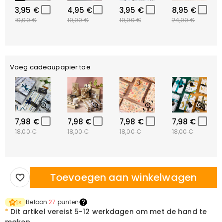
3,95 €
4,95 €
3,95 €
8,95 €
10,00 €
10,00 €
10,00 €
24,00 €
Voeg cadeaupapier toe
7,98 €
7,98 €
7,98 €
7,98 €
18,00 €
18,00 €
18,00 €
18,00 €
Toevoegen aan winkelwagen
Beloon
27
punten
1
×
*
Dit artikel vereist
5-12 werkdagen om met de hand te