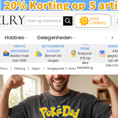
Vind
Cadeau
Hobbies
Gelegenheden
GENIET
VEIL
VAN
GRATIS
RETOURNEREN
WINKE
PRIME
Recipienten
Best Verkochte
VERZENDING
& RUILEN
All
Bespaar
Bestel meer
Binnen 60
gegev
10% op
dan 69€
dagen
zijn al
Nieuwe
Juwelen
elke
besch
bestelling
Thuis
Kleding
Topjes
Aangepaste T-shirts
Wonen&Leven
Kleding