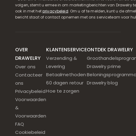
volgen, stemt u ermee in om marketingberichten van Drawelry t
ook in met het
privacybeleid
. Om u af te melden, kunt u de afmeld
bericht staat of contact opnemen met ons serviceteam voor hul
OVER
KLANTENSERVICE
ONTDEK DRAWELRY
DRAWELRY
Verzending &
Groothandelsprogr
Levering
Drawelry prime
Over ons
Betaalmethoden
Beloningsprogramm
Contacteer
60 dagen retour
Drawelry blog
ons
Hoe te zorgen
Privacybeleid
Voorwaarden
&
Voorwaarden
FAQ
Cookiebeleid