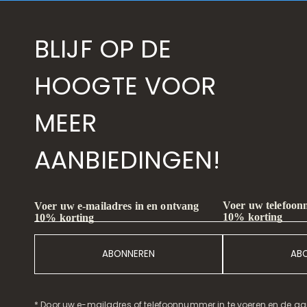
BLIJF OP DE
HOOGTE VOOR
MEER
AANBIEDINGEN!
Voer uw telefoon
Voer uw e-mailadres in en ontvang
10% korting
10% korting
ABONNEREN
AB
* Door uw e-mailadres of telefoonnummer in te voeren en de aa