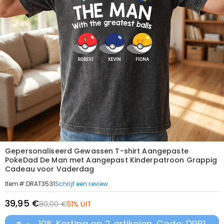
Gepersonaliseerd Gewassen T-shirt Aangepaste
PokeDad De Man met Aangepast Kinderpatroon Grappig
Cadeau voor Vaderdag
Schrijf een review
Item#
:
DRAT3531
39,95 €
80,00 €
51% UIT
10% Korting op 2 artikelen, Code: DRB1