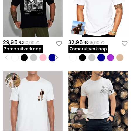
geretourneerd met uw geretourneerde artikel.
Versie
:
Los
29,95 €
32,95 €
60,00 €
65,00 €
Zomeruitverkoop
Zomeruitverkoop