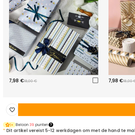
7,98 €
7,98 €
18,00 €
18,00 
Beloon
39
punten
1
×
*
Dit artikel vereist
5-12 werkdagen om met de hand te ma