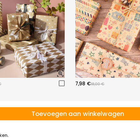
7,98 €
€
18,00 €
Toevoegen aan winkelwagen
ken.