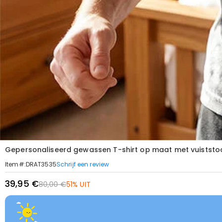
Gepersonaliseerd gewassen T-shirt op maat met vuistst
Schrijf een review
Item#
:
DRAT3535
39,95 €
80,00 €
51% UIT