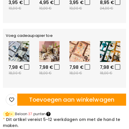
3,95 €
4,95 €
3,95 €
8,95 €
10,00 €
10,00 €
10,00 €
24,00 €
Voeg cadeaupapier toe
7,98 €
7,98 €
7,98 €
7,98 €
18,00 €
18,00 €
18,00 €
18,00 €
Toevoegen aan winkelwagen
Beloon
37
punten
1
×
*
Dit artikel vereist
5-12 werkdagen om met de hand te
maken.