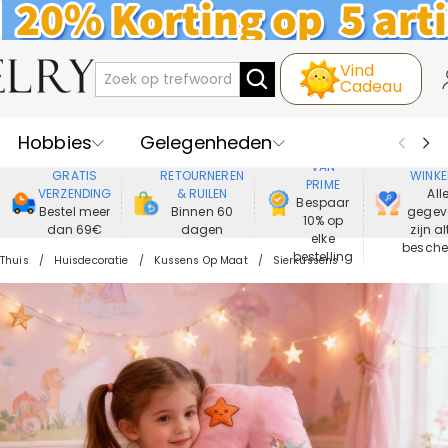
Vind
Cadeau
Hobbies
Gelegenheden
GENIET
VEIL
VAN
GRATIS
RETOURNEREN
WINKE
PRIME
Recipienten
Best Verkochte
VERZENDING
& RUILEN
All
Bespaar
Bestel meer
Binnen 60
gegev
10% op
dan 69€
dagen
zijn al
Nieuwe
Juwelen
elke
besch
bestelling
Thuis
Huisdecoratie
Kussens Op Maat
Sierkussens
Wonen&Leven
Kleding