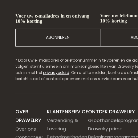
Voer uw telefoon
Voer uw e-mailadres in en ontvang
10% korting
10% korting
ABONNEREN
AB
* Door uw e-mailadres of telefoonnummer in te voeren en de aa
volgen, stemt u ermee in om marketingberichten van Drawelry t
ook in met het
privacybeleid
. Om u af te melden, kunt u de afmeld
bericht staat of contact opnemen met ons serviceteam voor hul
OVER
KLANTENSERVICE
ONTDEK DRAWELRY
DRAWELRY
Verzending &
Groothandelsprogr
Levering
Drawelry prime
Over ons
Betaalmethoden
Beloningsprogramm
Contacteer