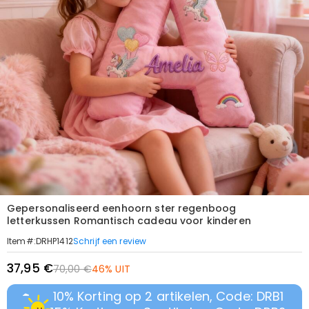
Gepersonaliseerd eenhoorn ster regenboog
letterkussen Romantisch cadeau voor kinderen
Schrijf een review
Item#
:
DRHP1412
37,95 €
70,00 €
46% UIT
10% Korting op 2 artikelen, Code: DRB1