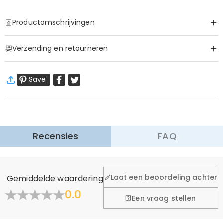
Productomschrijvingen
Item#
:
DRHP1412
Verzending en retourneren
·
60 dagen retourneren
Save
Wij willen dat u zich comfortabel en zeker voelt tijdens het
winkelen, daarom bieden wij een eenvoudig 60-dagen
retour- en omruilbeleid.
Meer Informatie
Recensies
FAQ
Laat een beoordeling achter
Gemiddelde waardering
0.0
Een vraag stellen