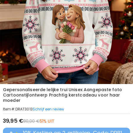
Gepersonaliseerde lelijke trui Unisex Aangepaste foto
Cartoonstijlontwerp Prachtig kerstcadeau voor haar
moeder
Schrijf een review
Item#
:
DRAT3013
39,95 €
80,00 €
51% UIT
10% Korting op 2 artikelen, Code: DRB1