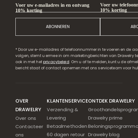
Voer uw telefoon
Voer uw e-mailadres in en ontvang
10% korting
10% korting
ABONNEREN
AB
* Door uw e-mailadres of telefoonnummer in te voeren en de aa
volgen, stemt u ermee in om marketingberichten van Drawelry t
ook in met het
privacybeleid
. Om u af te melden, kunt u de afmeld
bericht staat of contact opnemen met ons serviceteam voor hul
OVER
KLANTENSERVICE
ONTDEK DRAWELRY
DRAWELRY
Verzending &
Groothandelsprogr
Levering
Drawelry prime
Over ons
Betaalmethoden
Beloningsprogramm
Contacteer
60 dagen retour
Drawelry blog
ons