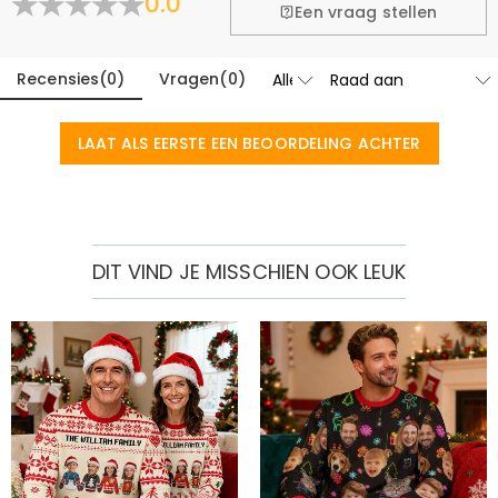
0.0
Meer Informatie
Een vraag stellen
Recensies
(
0
)
Vragen
(
0
)
LAAT ALS EERSTE EEN BEOORDELING ACHTER
DIT VIND JE MISSCHIEN OOK LEUK