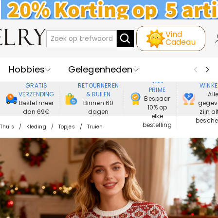
Vind
Cadeau
Hobbies
Gelegenheden
GENIET
VEIL
VAN
GRATIS
RETOURNEREN
WINKE
PRIME
Recipienten
Best Verkochte
VERZENDING
& RUILEN
All
Bespaar
Bestel meer
Binnen 60
gegev
10% op
dan 69€
dagen
zijn al
Nieuwe
Juwelen
elke
besch
bestelling
Thuis
Kleding
Topjes
Truien
Wonen&Leven
Kleding