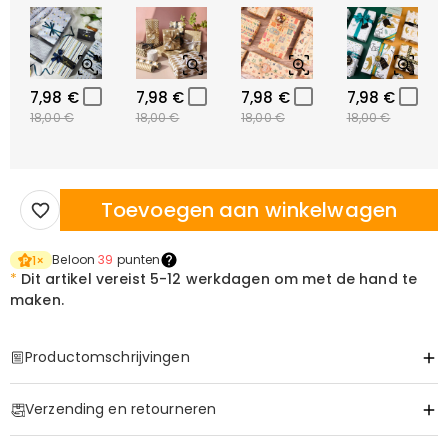
7,98 €
7,98 €
7,98 €
7,98 €
18,00 €
18,00 €
18,00 €
18,00 €
Toevoegen aan winkelwagen
Beloon
39
punten
1
×
*
Dit artikel vereist
5-12 werkdagen om met de hand te
maken.
Productomschrijvingen
Item#
:
DRAT2978
Verzending en retourneren
·
Geen verzendkosten