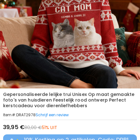
Gepersonaliseerde lelijke trui Unisex Op maat gemaakte
foto's van huisdieren Feestelijk rood ontwerp Perfect
kerstcadeau voor dierenliefhebbers
Schrijf een review
Item#
:
DRAT2978
39,95 €
80,00 €
51% UIT
10% Korting op 2 artikelen, Code: DRB1