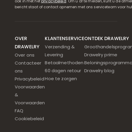
ook in met het
privacybeleid
. Om u af te melden, kunt u de afmeld
bericht staat of contact opnemen met ons serviceteam voor hul
OVER
KLANTENSERVICE
ONTDEK DRAWELRY
DRAWELRY
Verzending &
Groothandelsprogr
Levering
Drawelry prime
Over ons
Betaalmethoden
Beloningsprogramm
Contacteer
60 dagen retour
Drawelry blog
ons
Hoe te zorgen
Privacybeleid
Voorwaarden
&
Voorwaarden
FAQ
Cookiebeleid