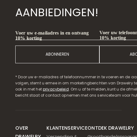
AANBIEDINGEN!
Voer uw telefoon
Voer uw e-mailadres in en ontvang
10% korting
10% korting
ABONNEREN
AB
* Door uw e-mailadres of telefoonnummer in te voeren en de aa
volgen, stemt u ermee in om marketingberichten van Drawelry t
ook in met het
privacybeleid
. Om u af te melden, kunt u de afmeld
bericht staat of contact opnemen met ons serviceteam voor hul
OVER
KLANTENSERVICE
ONTDEK DRAWELRY
DRAWELRY
Verzending &
Groothandelsprogr