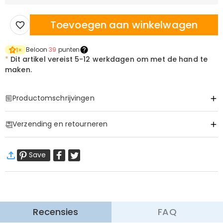
Toevoegen aan winkelwagen
Beloon
39
punten
1
×
*
Dit artikel vereist
5-12 werkdagen om met de hand te
maken.
Productomschrijvingen
Item#
:
DRAT3011
Verzending en retourneren
·
60 dagen retourneren
Save
Wij willen dat u zich comfortabel en zeker voelt tijdens het
winkelen, daarom bieden wij een eenvoudig 60-dagen
retour- en omruilbeleid.
Meer Informatie
Recensies
FAQ