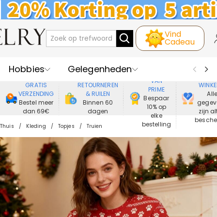
Vind
Cadeau
Hobbies
Gelegenheden
GENIET
VEIL
VAN
GRATIS
RETOURNEREN
WINKE
PRIME
Recipienten
Best Verkochte
VERZENDING
& RUILEN
All
Bespaar
Bestel meer
Binnen 60
gegev
10% op
dan 69€
dagen
zijn al
Nieuwe
Juwelen
elke
besch
bestelling
Thuis
Kleding
Topjes
Truien
Wonen&Leven
Kleding