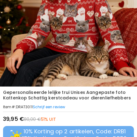
Gepersonaliseerde lelijke trui Unisex Aangepaste foto
Kattenkop Schattig kerstcadeau voor dierenliefhebbers
Schrijf een review
Item#
:
DRAT3011
39,95 €
80,00 €
51% UIT
10% Korting op 2 artikelen, Code: DRB1