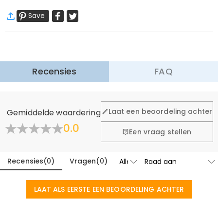
·
60 dagen retourneren
Breedte (cm)
:
30 cm
Save
Wij willen dat u zich comfortabel en zeker voelt tijdens het
winkelen, daarom bieden wij een eenvoudig 60-dagen
retour- en omruilbeleid.
Meer Informatie
Recensies
FAQ
Laat een beoordeling achter
Gemiddelde waardering
0.0
Een vraag stellen
Recensies
(
0
)
Vragen
(
0
)
LAAT ALS EERSTE EEN BEOORDELING ACHTER