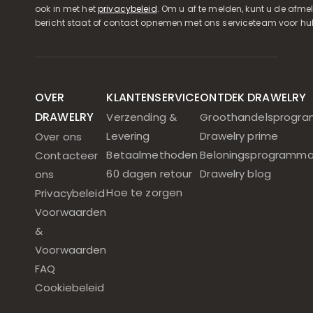
ook in met het
privacybeleid
. Om u af te melden, kunt u de afmeld
bericht staat of contact opnemen met ons serviceteam voor hul
OVER
KLANTENSERVICE
ONTDEK DRAWELRY
DRAWELRY
Verzending &
Groothandelsprogr
Levering
Drawelry prime
Over ons
Betaalmethoden
Beloningsprogramm
Contacteer
60 dagen retour
Drawelry blog
ons
Hoe te zorgen
Privacybeleid
Voorwaarden
&
Voorwaarden
FAQ
Cookiebeleid