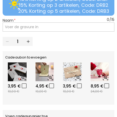
15% Korting op 3 artikelen, Code: DRB2
20% Korting op 5 artikelen, Code: DRB3
0
/
15
Naam
*
Cadeaubon toevoegen
3,95 €
4,95 €
3,95 €
8,95 €
10,00 €
10,00 €
10,00 €
24,00 €
Voeg cadeaupapier toe