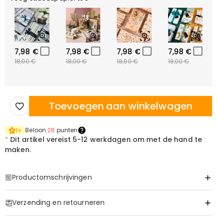
7,98 €
7,98 €
7,98 €
7,98 €
18,00 €
18,00 €
18,00 €
18,00 €
Toevoegen aan winkelwagen
Beloon
28
punten
1
×
*
Dit artikel vereist
5-12 werkdagen om met de hand te
maken.
Productomschrijvingen
Item#
:
DRHP1864
Verzending en retourneren
Basis Informatie
Hoogte (cm)
:
30 cm