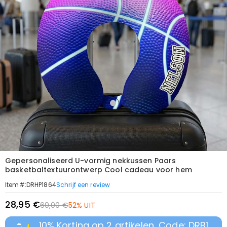
Gepersonaliseerd U-vormig nekkussen Paars
basketbaltextuurontwerp Cool cadeau voor hem
Schrijf een review
Item#
:
DRHP1864
28,95 €
60,00 €
52% UIT
10% Korting op 2 artikelen, Code: DRB1