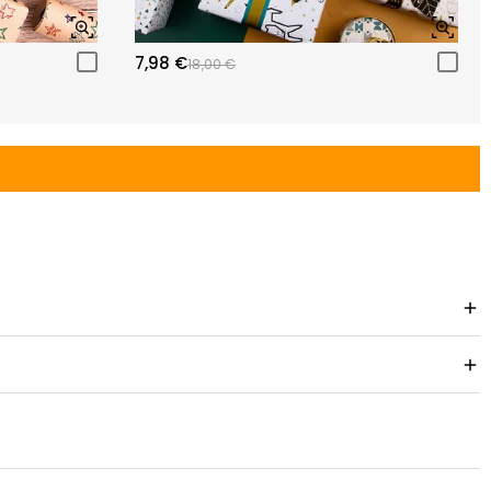
7,98 €
18,00 €
 omruilbeleid.