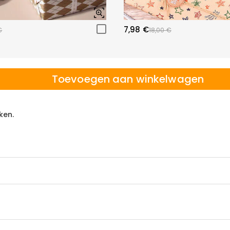
7,98 €
€
18,00 €
Toevoegen aan winkelwagen
ken.
 winkelen, daarom bieden wij een eenvoudig 60-dagen retour- en