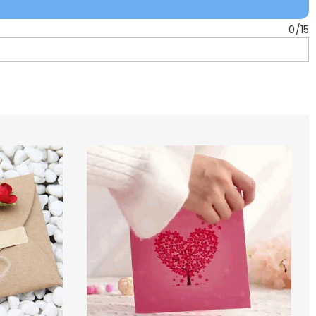
0
/
15