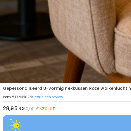
Gepersonaliseerd U-vormig nekkussen Roze wolkenlucht h
Schrijf een review
Item#
:
DRHP1875
28,95 €
60,00 €
52% UIT