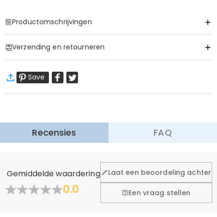
Productomschrijvingen
Item#
:
DRHP1979
Verzending en retourneren
·
60 dagen retourneren
Save
Wij willen dat u zich comfortabel en zeker voelt tijdens het
winkelen, daarom bieden wij een eenvoudig 60-dagen
retour- en omruilbeleid.
Meer Informatie
Recensies
FAQ
Laat een beoordeling achter
Gemiddelde waardering
0.0
Een vraag stellen