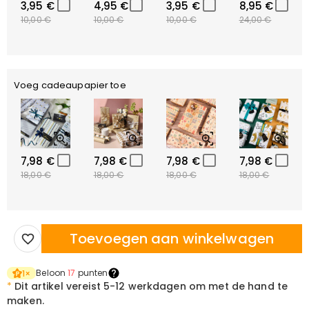
3,95 €
4,95 €
3,95 €
8,95 €
10,00 €
10,00 €
10,00 €
24,00 €
Voeg cadeaupapier toe
7,98 €
7,98 €
7,98 €
7,98 €
18,00 €
18,00 €
18,00 €
18,00 €
Toevoegen aan winkelwagen
Beloon
17
punten
1
×
*
Dit artikel vereist
5-12 werkdagen om met de hand te
maken.