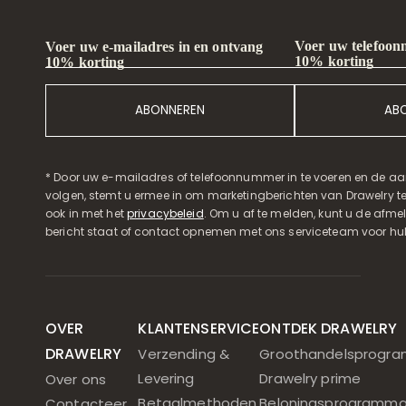
Voer uw telefoon
Voer uw e-mailadres in en ontvang
10% korting
10% korting
ABONNEREN
AB
* Door uw e-mailadres of telefoonnummer in te voeren en de aa
volgen, stemt u ermee in om marketingberichten van Drawelry t
ook in met het
privacybeleid
. Om u af te melden, kunt u de afmeld
bericht staat of contact opnemen met ons serviceteam voor hul
OVER
KLANTENSERVICE
ONTDEK DRAWELRY
DRAWELRY
Verzending &
Groothandelsprogr
Levering
Drawelry prime
Over ons
Betaalmethoden
Beloningsprogramm
Contacteer