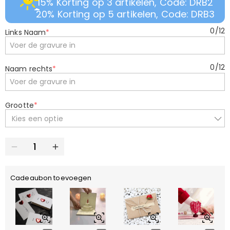
15% Korting op 3 artikelen, Code: DRB2
20% Korting op 5 artikelen, Code: DRB3
0
/
12
Links Naam
*
0
/
12
Naam rechts
*
Grootte
*
Kies een optie
Cadeaubon toevoegen