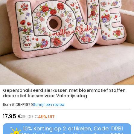
Gepersonaliseerd sierkussen met bloemmotief Stoffen
decoratief kussen voor Valentijnsdag
Schrijf een review
Item#
:
DRHP1979
17,95 €
35,00 €
49% UIT
10% Korting op 2 artikelen, Code: DRB1