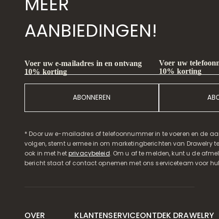
MEER
AANBIEDINGEN!
Voer uw telefoon
Voer uw e-mailadres in en ontvang
10% korting
10% korting
ABONNEREN
AB
* Door uw e-mailadres of telefoonnummer in te voeren en de aa
volgen, stemt u ermee in om marketingberichten van Drawelry t
ook in met het
privacybeleid
. Om u af te melden, kunt u de afmeld
bericht staat of contact opnemen met ons serviceteam voor hul
OVER
KLANTENSERVICE
ONTDEK DRAWELRY