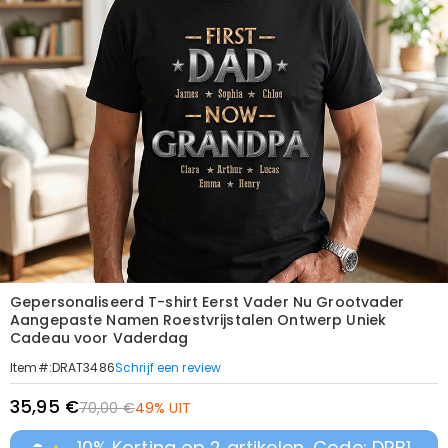
Gepersonaliseerd T-shirt Eerst Vader Nu Grootvader
Aangepaste Namen Roestvrijstalen Ontwerp Uniek
Cadeau voor Vaderdag
Schrijf een review
Item#
:
DRAT3486
35,95 €
70,00 €
49% UIT
10% Korting op 2 artikelen, Code: DRB1