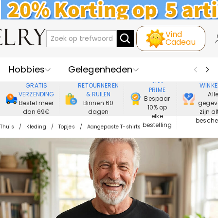
Vind
Cadeau
Hobbies
Gelegenheden
GENIET
VEIL
VAN
GRATIS
RETOURNEREN
WINKE
PRIME
Recipienten
Best Verkochte
VERZENDING
& RUILEN
All
Bespaar
Bestel meer
Binnen 60
gegev
10% op
dan 69€
dagen
zijn al
Nieuwe
Juwelen
elke
besch
bestelling
Thuis
Kleding
Topjes
Aangepaste T-shirts
Wonen&Leven
Kleding