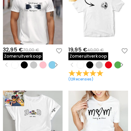
32,95 €
19,95 €
70,00 €
40,00 €
Zomeruitverkoop
Zomeruitverkoop
(
12
Recensies
)