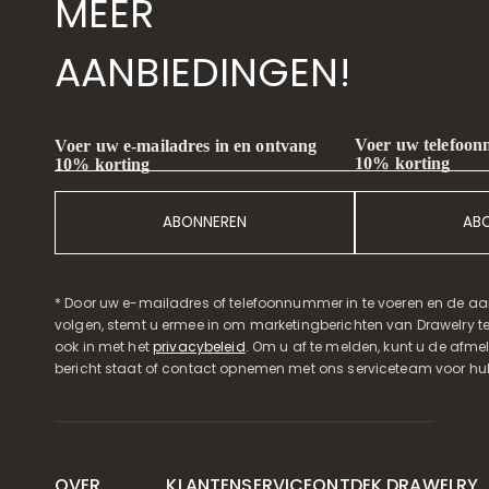
MEER
AANBIEDINGEN!
Voer uw telefoon
Voer uw e-mailadres in en ontvang
10% korting
10% korting
ABONNEREN
AB
* Door uw e-mailadres of telefoonnummer in te voeren en de aa
volgen, stemt u ermee in om marketingberichten van Drawelry t
ook in met het
privacybeleid
. Om u af te melden, kunt u de afmeld
bericht staat of contact opnemen met ons serviceteam voor hul
OVER
KLANTENSERVICE
ONTDEK DRAWELRY