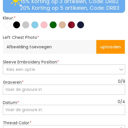
15% Korting op 3 artikelen, Code: DRB2
20% Korting op 5 artikelen, Code: DRB3
Kleur:
*
Left Chest Photo
*
Afbeelding toevoegen
uploaden
Sleeve Embroidery Position
*
Kies een optie
0
/
9
Graveren
*
0
/
4
Datum
*
Thread Color
*