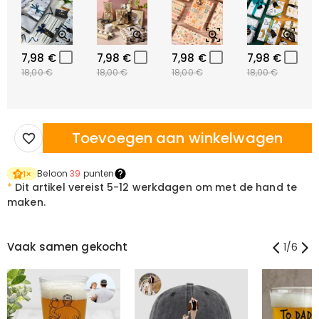
7,98 €
7,98 €
7,98 €
7,98 €
18,00 €
18,00 €
18,00 €
18,00 €
Toevoegen aan winkelwagen
Beloon
39
punten
1
×
*
Dit artikel vereist
5-12 werkdagen om met de hand te
maken.
Vaak samen gekocht
1
/
6