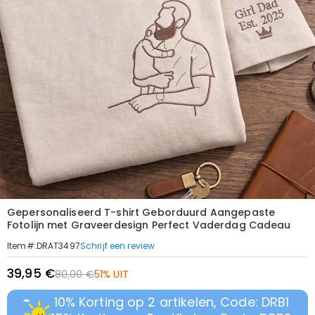
Gepersonaliseerd T-shirt Geborduurd Aangepaste
Fotolijn met Graveerdesign Perfect Vaderdag Cadeau
Schrijf een review
Item#
:
DRAT3497
39,95 €
80,00 €
51% UIT
10% Korting op 2 artikelen, Code: DRB1