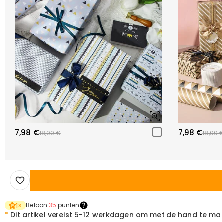
7,98 €
7,98 €
18,00 €
18,00 
Beloon
35
punten
1
×
*
Dit artikel vereist
5-12 werkdagen om met de hand te ma