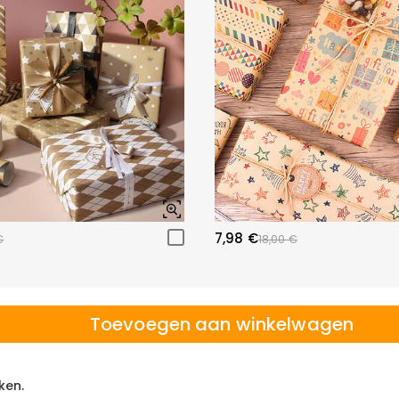
7,98 €
€
18,00 €
Toevoegen aan winkelwagen
ken.