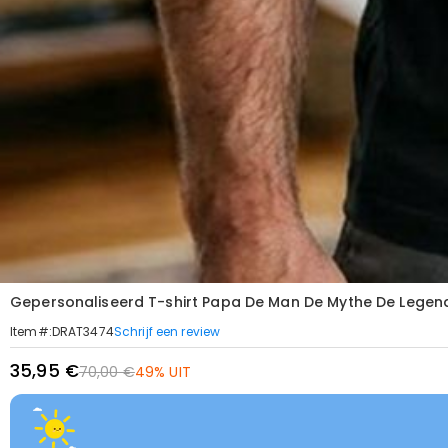
Gepersonaliseerd T-shirt Papa De Man De Mythe De Leg
Schrijf een review
Item#
:
DRAT3474
35,95 €
70,00 €
49% UIT