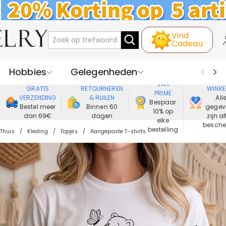
Vind
Cadeau
Hobbies
Gelegenheden
GENIET
VEIL
VAN
GRATIS
RETOURNEREN
WINKE
PRIME
Recipienten
Best Verkochte
VERZENDING
& RUILEN
All
Bespaar
Bestel meer
Binnen 60
gegev
10% op
dan 69€
dagen
zijn al
Nieuwe
Juwelen
elke
besch
bestelling
Thuis
Kleding
Topjes
Aangepaste T-shirts
Wonen&Leven
Kleding