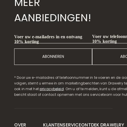
MEER
AANBIEDINGEN!
Voer uw telefoon
Voer uw e-mailadres in en ontvang
10% korting
10% korting
ABONNEREN
AB
* Door uw e-mailadres of telefoonnummer in te voeren en de aa
volgen, stemt u ermee in om marketingberichten van Drawelry t
ook in met het
privacybeleid
. Om u af te melden, kunt u de afmeld
bericht staat of contact opnemen met ons serviceteam voor hul
OVER
KLANTENSERVICE
ONTDEK DRAWELRY