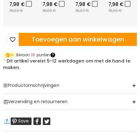
7,98 €
7,98 €
7,98 €
7,98 €
18,00 €
18,00 €
18,00 €
18,00 €
Toevoegen aan winkelwagen
Beloon
35
punten
1
×
*
Dit artikel vereist
5-12 werkdagen om met de hand te
maken.
Productomschrijvingen
Item#
:
DRAT3337
Verzending en retourneren
·
60 dagen retourneren
Save
Wij willen dat u zich comfortabel en zeker voelt tijdens het
winkelen, daarom bieden wij een eenvoudig 60-dagen
retour- en omruilbeleid.