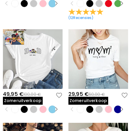
(
12
Recensies
)
49,95 €
29,95 €
100,00 €
60,00 €
Zomeruitverkoop
Zomeruitverkoop