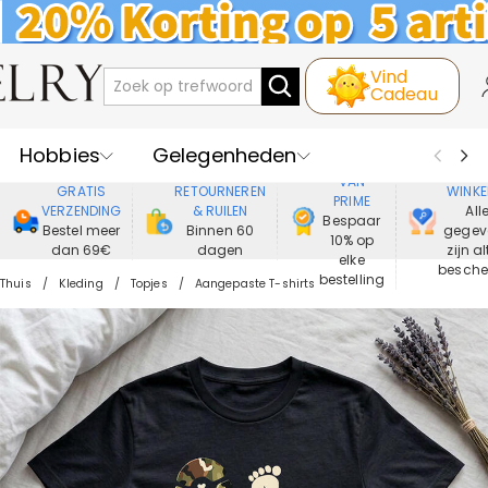
Vind
Cadeau
Hobbies
Gelegenheden
GENIET
VEIL
VAN
GRATIS
RETOURNEREN
WINKE
PRIME
Recipienten
Best Verkochte
VERZENDING
& RUILEN
All
Bespaar
Bestel meer
Binnen 60
gegev
10% op
dan 69€
dagen
zijn al
Nieuwe
Juwelen
elke
besch
bestelling
Thuis
Kleding
Topjes
Aangepaste T-shirts
Wonen&Leven
Kleding