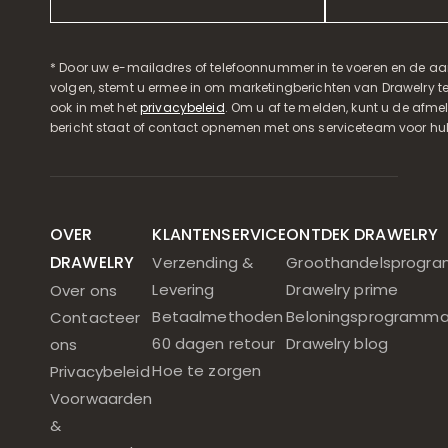
* Door uw e-mailadres of telefoonnummer in te voeren en de aa
volgen, stemt u ermee in om marketingberichten van Drawelry t
ook in met het
privacybeleid
. Om u af te melden, kunt u de afmeld
bericht staat of contact opnemen met ons serviceteam voor hul
OVER
KLANTENSERVICE
ONTDEK DRAWELRY
DRAWELRY
Verzending &
Groothandelsprogr
Levering
Drawelry prime
Over ons
Betaalmethoden
Beloningsprogramm
Contacteer
60 dagen retour
Drawelry blog
ons
Hoe te zorgen
Privacybeleid
Voorwaarden
&