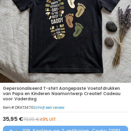
Gepersonaliseerd T-shirt Aangepaste Voetafdrukken
van Papa en Kinderen Naamontwerp Creatief Cadeau
voor Vaderdag
Schrijf een review
Item#
:
DRAT3470
35,95 €
70,00 €
49% UIT
10% Korting op 2 artikelen, Code: DRB1