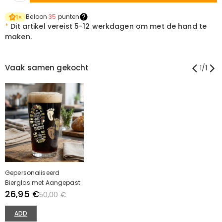
Beloon
35
punten
1
×
*
Dit artikel vereist
5-12 werkdagen om met de hand te
maken.
Vaak samen gekocht
1
/
1
Gepersonaliseerd
Bierglas met Aangepaste
Familienamen
26,95 €
50,00 €
Camouflage
Voetafdrukpatroon
ADD