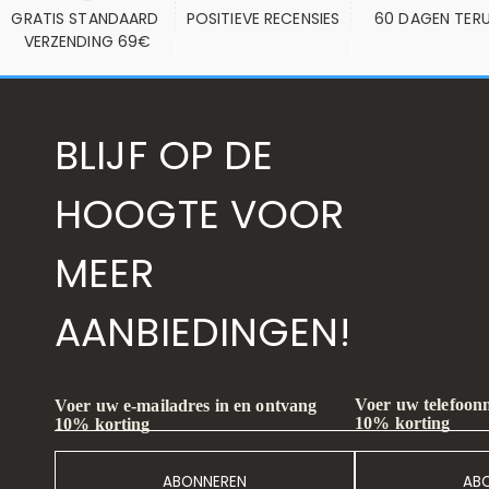
GRATIS STANDAARD 
POSITIEVE RECENSIES
60 DAGEN TER
VERZENDING 69€
BLIJF OP DE
HOOGTE VOOR
MEER
AANBIEDINGEN!
Voer uw telefoon
Voer uw e-mailadres in en ontvang
10% korting
10% korting
ABONNEREN
AB