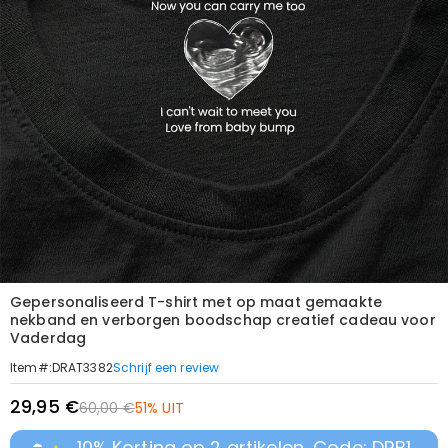
Gepersonaliseerd T-shirt met op maat gemaakte
nekband en verborgen boodschap creatief cadeau voor
Vaderdag
Schrijf een review
Item#
:
DRAT3382
29,95 €
60,00 €
51% UIT
10% Korting op 2 artikelen, Code: DRB1