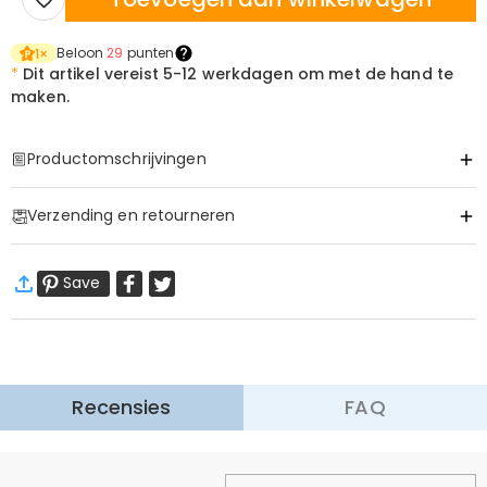
Beloon
29
punten
1
×
*
Dit artikel vereist
5-12 werkdagen om met de hand te
maken.
Productomschrijvingen
Item#
:
DRAT3382
Verzending en retourneren
Basis Informatie
Kraag
:
Crew Hals
·
60 dagen retourneren
Stoffen
:
Zuiver katoen
Save
Wij willen dat u zich comfortabel en zeker voelt tijdens het
winkelen, daarom bieden wij een eenvoudig 60-dagen
retour- en omruilbeleid.
Meer Informatie
Recensies
FAQ