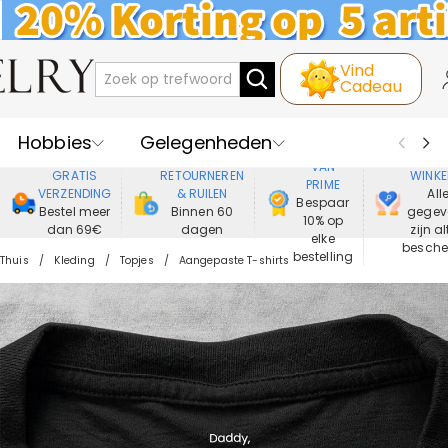
Vind
Cadeau
Hobbies
Gelegenheden
GENIET
VEIL
VAN
GRATIS
RETOURNEREN
WINKE
PRIME
Recipienten
Best Verkochte
VERZENDING
& RUILEN
All
Bespaar
Bestel meer
Binnen 60
gegev
10% op
dan 69€
dagen
zijn al
Nieuwe
Juwelen
elke
besch
bestelling
Thuis
Kleding
Topjes
Aangepaste T-shirts
Wonen&Leven
Kleding