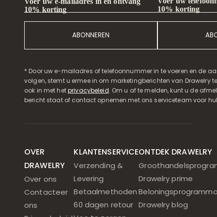
Voer uw telefoon
Voer uw e-mailadres in en ontvang
10% korting
10% korting
ABONNEREN
AB
* Door uw e-mailadres of telefoonnummer in te voeren en de aa
volgen, stemt u ermee in om marketingberichten van Drawelry t
ook in met het
privacybeleid
. Om u af te melden, kunt u de afmeld
bericht staat of contact opnemen met ons serviceteam voor hul
OVER
KLANTENSERVICE
ONTDEK DRAWELRY
DRAWELRY
Verzending &
Groothandelsprogr
Levering
Drawelry prime
Over ons
Betaalmethoden
Beloningsprogramm
Contacteer
60 dagen retour
Drawelry blog
ons