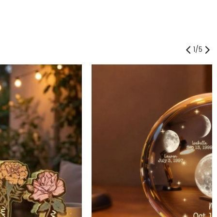
1
/
5