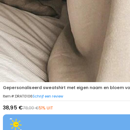
Gepersonaliseerd sweatshirt met eigen naam en bloem vo
Schrijf een review
Item#
:
DRAT0106
38,95 €
78,00 €
51% UIT