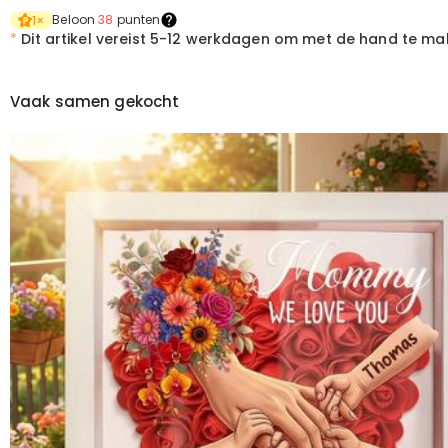
Beloon
38
punten
1
×
*
Dit artikel vereist
5-12 werkdagen om met de hand te ma
Vaak samen gekocht