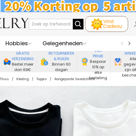
Vind
Cadeau
Hobbies
Gelegenheden
GENIET
VEIL
VAN
GRATIS
RETOURNEREN
WINKE
PRIME
Recipienten
Best Verkochte
VERZENDING
& RUILEN
All
Bespaar
Bestel meer
Binnen 60
gegev
10% op
dan 69€
dagen
zijn al
Nieuwe
Juwelen
elke
besch
bestelling
Thuis
Kleding
Topjes
Aangepaste Sweatshirts
Wonen&Leven
Kleding