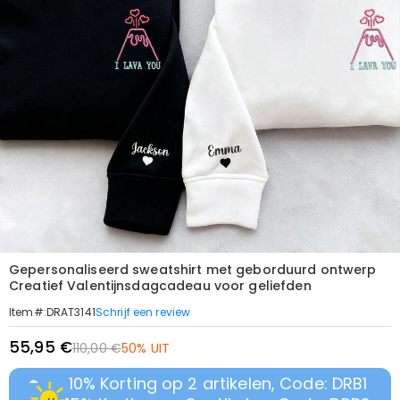
Gepersonaliseerd sweatshirt met geborduurd ontwerp
Creatief Valentijnsdagcadeau voor geliefden
Schrijf een review
Item#
:
DRAT3141
55,95 €
110,00 €
50% UIT
10% Korting op 2 artikelen, Code: DRB1