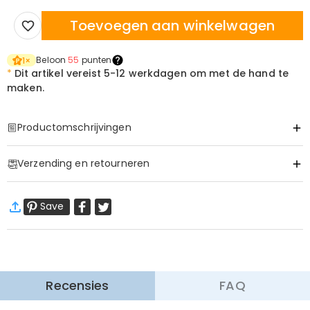
Toevoegen aan winkelwagen
Beloon
55
punten
1
×
*
Dit artikel vereist
5-12 werkdagen om met de hand te
maken.
Productomschrijvingen
Item#
:
DRAT3141
Verzending en retourneren
·
60 dagen retourneren
Save
Wij willen dat u zich comfortabel en zeker voelt tijdens het
winkelen, daarom bieden wij een eenvoudig 60-dagen
retour- en omruilbeleid.
Meer Informatie
Recensies
FAQ