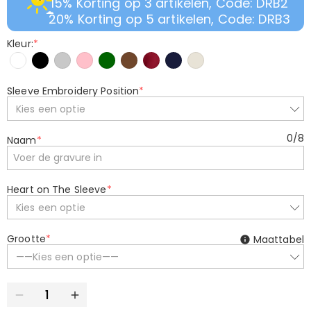
15% Korting op 3 artikelen, Code: DRB2
20% Korting op 5 artikelen, Code: DRB3
Kleur:
*
Sleeve Embroidery Position
*
Kies een optie
0
/
8
Naam
*
Heart on The Sleeve
*
Kies een optie
Grootte
*
Maattabel
——Kies een optie——