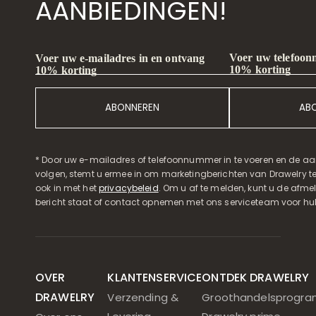
AANBIEDINGEN!
Voer uw telefoon
Voer uw e-mailadres in en ontvang
10% korting
10% korting
ABONNEREN
AB
* Door uw e-mailadres of telefoonnummer in te voeren en de aa
volgen, stemt u ermee in om marketingberichten van Drawelry t
ook in met het
privacybeleid
. Om u af te melden, kunt u de afmeld
bericht staat of contact opnemen met ons serviceteam voor hul
OVER
KLANTENSERVICE
ONTDEK DRAWELRY
DRAWELRY
Verzending &
Groothandelsprogr