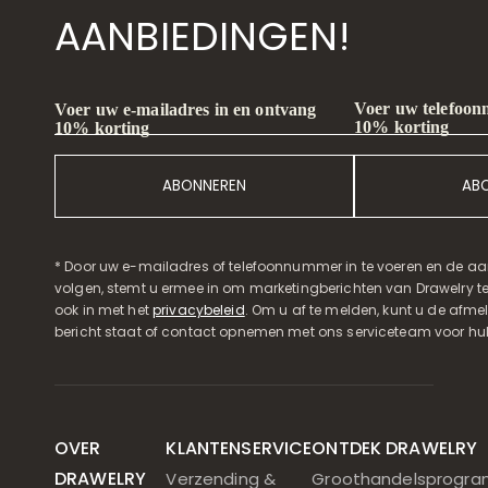
AANBIEDINGEN!
Voer uw telefoon
Voer uw e-mailadres in en ontvang
10% korting
10% korting
ABONNEREN
AB
* Door uw e-mailadres of telefoonnummer in te voeren en de aa
volgen, stemt u ermee in om marketingberichten van Drawelry t
ook in met het
privacybeleid
. Om u af te melden, kunt u de afmeld
bericht staat of contact opnemen met ons serviceteam voor hul
OVER
KLANTENSERVICE
ONTDEK DRAWELRY
DRAWELRY
Verzending &
Groothandelsprogr