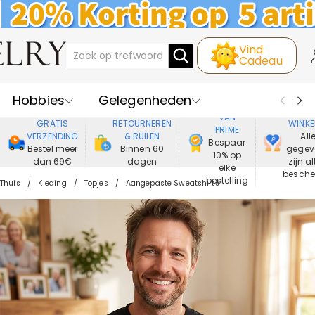
Vind
Cadeau
Hobbies
Gelegenheden
GENIET
VEIL
VAN
GRATIS
RETOURNEREN
WINKE
PRIME
Recipienten
Best Verkochte
VERZENDING
& RUILEN
All
Bespaar
Bestel meer
Binnen 60
gegev
10% op
dan 69€
dagen
zijn al
Nieuwe
Juwelen
elke
besch
bestelling
Thuis
Kleding
Topjes
Aangepaste Sweatshirts
Wonen&Leven
Kleding