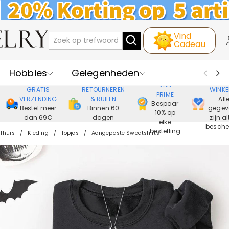
Vind
Cadeau
Hobbies
Gelegenheden
GENIET
VEIL
VAN
GRATIS
RETOURNEREN
WINKE
PRIME
Recipienten
Best Verkochte
VERZENDING
& RUILEN
All
Bespaar
Bestel meer
Binnen 60
gegev
10% op
dan 69€
dagen
zijn al
Nieuwe
Juwelen
elke
besch
bestelling
Thuis
Kleding
Topjes
Aangepaste Sweatshirts
Wonen&Leven
Kleding