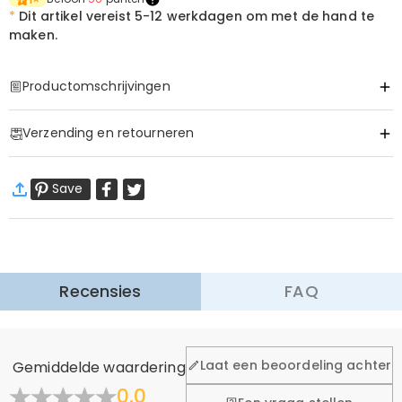
*
Dit artikel vereist
5-12 werkdagen om met de hand te
maken.
Productomschrijvingen
Item#
:
DRAT2949
Verzending en retourneren
·
60 dagen retourneren
Save
Wij willen dat u zich comfortabel en zeker voelt tijdens het
winkelen, daarom bieden wij een eenvoudig 60-dagen
retour- en omruilbeleid.
Meer Informatie
Recensies
FAQ
Algemeen
Laat een beoordeling achter
Gemiddelde waardering
Waar is uw bedrijf gevestigd?
0.0