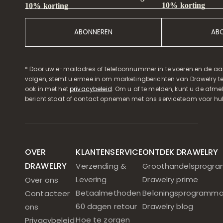
10% korting
10% korting
ABONNEREN
AB
* Door uw e-mailadres of telefoonnummer in te voeren en de aa
volgen, stemt u ermee in om marketingberichten van Drawelry t
ook in met het
privacybeleid
. Om u af te melden, kunt u de afmeld
bericht staat of contact opnemen met ons serviceteam voor hul
OVER
KLANTENSERVICE
ONTDEK DRAWELRY
DRAWELRY
Verzending &
Groothandelsprogr
Levering
Drawelry prime
Over ons
Betaalmethoden
Beloningsprogramm
Contacteer
60 dagen retour
Drawelry blog
ons
Hoe te zorgen
Privacybeleid