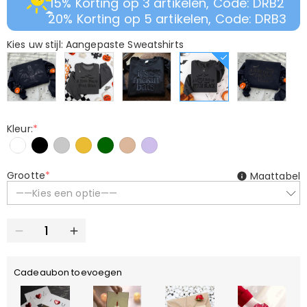
15% Korting op 3 artikelen, Code: DRB2
20% Korting op 5 artikelen, Code: DRB3
Kies uw stijl: Aangepaste Sweatshirts
Kleur:
*
Grootte
*
Maattabel
——Kies een optie——
Cadeaubon toevoegen