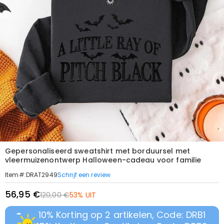
Gepersonaliseerd sweatshirt met borduursel met
vleermuizenontwerp Halloween-cadeau voor familie
Schrijf een review
Item#
:
DRAT2949
56,95 €
120,00 €
53% UIT
10% Korting op 2 artikelen, Code: DRB1