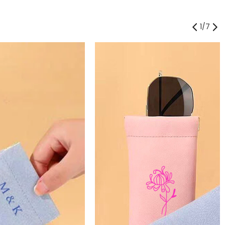
1
/
7