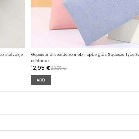
rstel zakje
Gepersonaliseerde zonnebril opbergtas Squeeze Type S
echtpaar
12,95 €
23,55 €
ADD