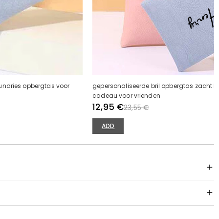
undries opbergtas voor
gepersonaliseerde bril opbergtas zacht l
cadeau voor vrienden
12,95 €
23,55 €
ADD