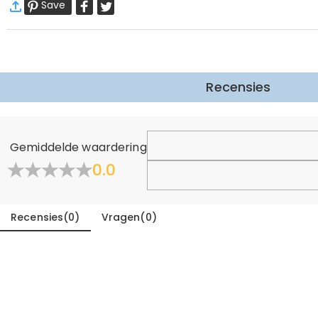
Save
Wij willen dat u zich comfortabel en zeker voelt tijdens het
Meer Informatie
Recensies
Gemiddelde waardering
0.0
Recensies
(
0
)
Vragen
(
0
)