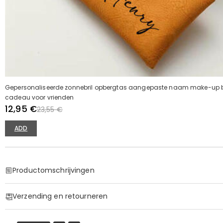
Gepersonaliseerde zonnebril opbergtas aangepaste naam make-up bo
cadeau voor vrienden
12,95 €
23,55 €
ADD
Productomschrijvingen
Item#
:
DRAA0077
Verzending en retourneren
·
60 dagen retourneren