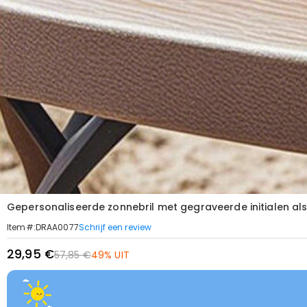
Gepersonaliseerde zonnebril met gegraveerde initialen a
Schrijf een review
Item#
:
DRAA0077
29,95 €
57,85 €
49% UIT