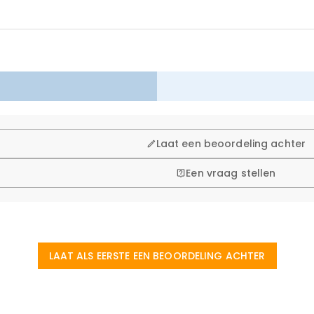
 winkelen, daarom bieden wij een eenvoudig 60-dagen retour- en
Laat een beoordeling achter
Een vraag stellen
LAAT ALS EERSTE EEN BEOORDELING ACHTER