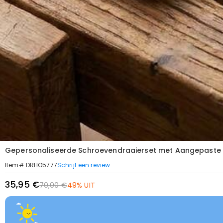
Gepersonaliseerde Schroevendraaierset met Aangepaste 
Schrijf een review
Item#
:
DRHO5777
35,95 €
70,00 €
49% UIT