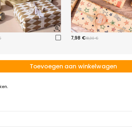
7,98 €
€
18,00 €
Toevoegen aan winkelwagen
ken.
ppen Vaderdag Precisie Schroevendraaierset