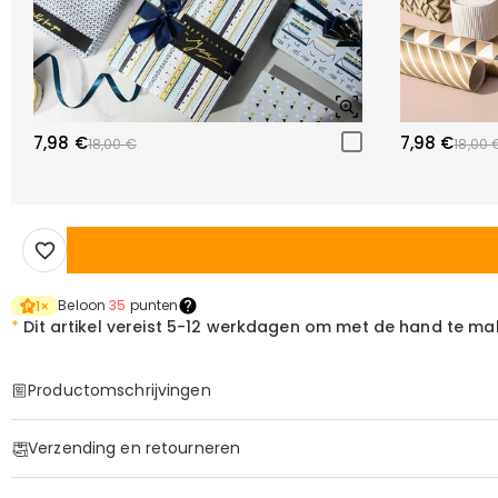
7,98 €
7,98 €
18,00 €
18,00 
Beloon
35
punten
1
×
*
Dit artikel vereist
5-12 werkdagen om met de hand te ma
Productomschrijvingen
Item#
:
DRHO5777
Verzending en retourneren
In Zijn Voetsporen: Gepersonaliseerde Voetsta
·
60 dagen retourneren