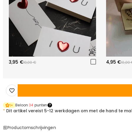
3,95 €
4,95 €
10,00 €
10,00 
Beloon
34
punten
1
×
*
Dit artikel vereist
5-12 werkdagen om met de hand te ma
Productomschrijvingen