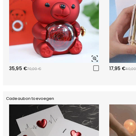
35,95 €
17,95 €
70,00 €
40,00
Cadeaubon toevoegen