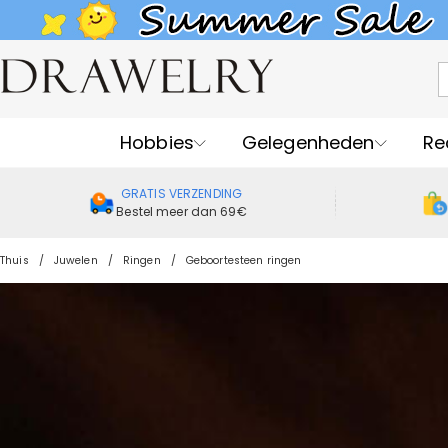
Hobbies
Gelegenheden
Re
GRATIS VERZENDING
Bestel meer dan 69€
Thuis
Juwelen
Ringen
Geboortesteen ringen