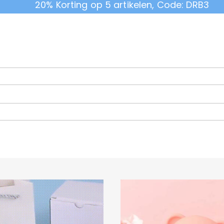
20% Korting op 5 artikelen, Code: DRB3