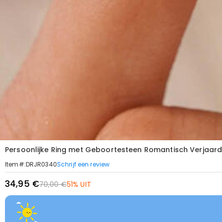
Persoonlijke Ring met Geboortesteen Romantisch Verja
Schrijf een review
Item#
:
DRJR0340
34,95 €
70,00 €
51% UIT