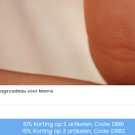
ardagscadeau voor Mama
10% Korting op 2 artikelen, Code: DRB1
15% Korting op 3 artikelen, Code: DRB2