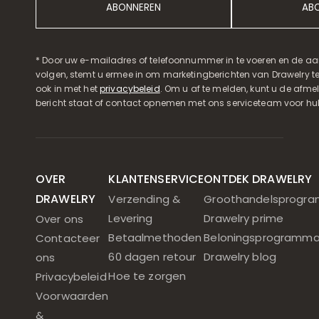
ABONNEREN
AB
* Door uw e-mailadres of telefoonnummer in te voeren en de aa
volgen, stemt u ermee in om marketingberichten van Drawelry t
ook in met het
privacybeleid
. Om u af te melden, kunt u de afmeld
bericht staat of contact opnemen met ons serviceteam voor hul
OVER
KLANTENSERVICE
ONTDEK DRAWELRY
DRAWELRY
Verzending &
Groothandelsprogr
Levering
Drawelry prime
Over ons
Betaalmethoden
Beloningsprogramm
Contacteer
60 dagen retour
Drawelry blog
ons
Hoe te zorgen
Privacybeleid
Voorwaarden
&