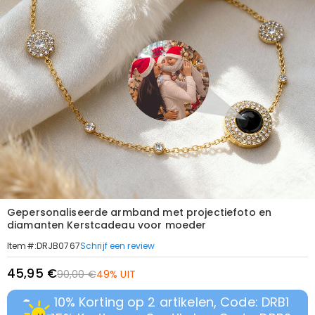
Gepersonaliseerde armband met projectiefoto en
diamanten Kerstcadeau voor moeder
Schrijf een review
Item#
:
DRJB0767
45,95 €
90,00 €
49% UIT
10% Korting op 2 artikelen, Code: DRB1