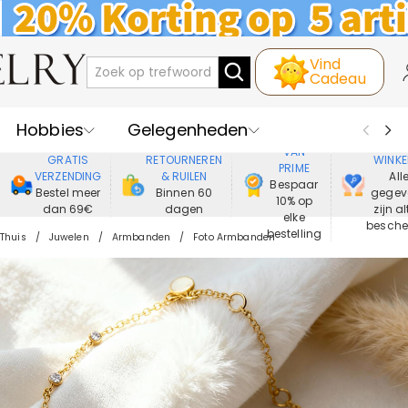
Vind
Cadeau
Hobbies
Gelegenheden
GENIET
VEIL
VAN
GRATIS
RETOURNEREN
WINKE
PRIME
Recipienten
Best Verkochte
VERZENDING
& RUILEN
All
Bespaar
Bestel meer
Binnen 60
gegev
10% op
dan 69€
dagen
zijn al
Nieuwe
Juwelen
elke
besch
bestelling
Thuis
Juwelen
Armbanden
Foto Armbanden
Wonen&Leven
Kleding