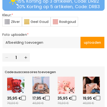
15% Korting op 3 artikelen, Code: DRB2
20% Korting op 5 artikelen, Code: DRB3
Kleur:
*
Zilver
Geel Goud
Roségoud
Foto uploaden
*
Afbeelding toevoegen
uploaden
Cadeauaccessoires toevoegen
35,95 €
17,95 €
35,95 €
19,95 €
70,00 €
40,00 €
70,00 €
40,00 €