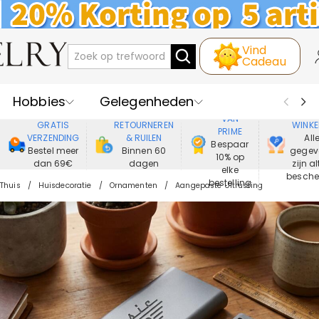
Vind
Cadeau
Hobbies
Gelegenheden
GENIET
VEIL
VAN
GRATIS
RETOURNEREN
WINKE
PRIME
Recipienten
Best Verkochte
VERZENDING
& RUILEN
All
Bespaar
Bestel meer
Binnen 60
gegev
10% op
dan 69€
dagen
zijn al
Nieuwe
Juwelen
elke
besch
bestelling
Thuis
Huisdecoratie
Ornamenten
Aangepaste Uitrusting
Wonen&Leven
Kleding