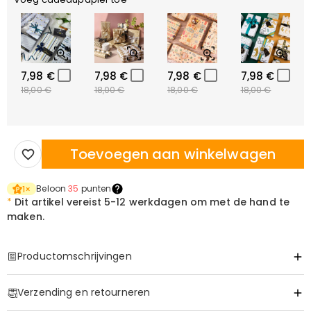
7,98 €
7,98 €
7,98 €
7,98 €
18,00 €
18,00 €
18,00 €
18,00 €
Toevoegen aan winkelwagen
Beloon
35
punten
1
×
*
Dit artikel vereist
5-12 werkdagen om met de hand te
maken.
Productomschrijvingen
Item#
:
DRHO5776
Verzending en retourneren
Retro Vibes: Gepersonaliseerde Vintage