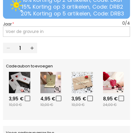
15% Korting op 3 artikelen, Code: DRB2
20% Korting op 5 artikelen, Code: DRB3
0
/
4
Jaar
*
Cadeaubon toevoegen
3,95 €
4,95 €
3,95 €
8,95 €
10,00 €
10,00 €
10,00 €
24,00 €
Voeg cadeaupapier toe