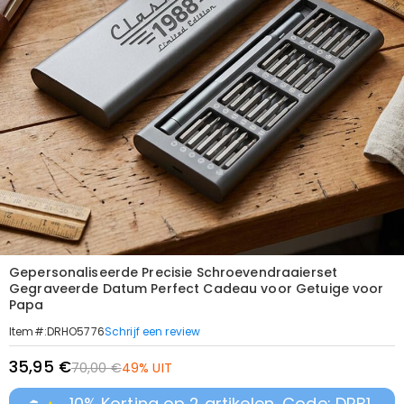
Gepersonaliseerde Precisie Schroevendraaierset
Gegraveerde Datum Perfect Cadeau voor Getuige voor
Papa
Schrijf een review
Item#
:
DRHO5776
35,95 €
70,00 €
49% UIT
10% Korting op 2 artikelen, Code: DRB1